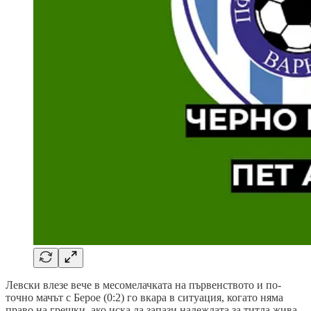
Левски влезе вече в месомелачката на първенството и по-
точно мачът с Берое (0:2) го вкара в ситуация, когато няма
право на грешки, ако иска да запази надеждата за титла жива.