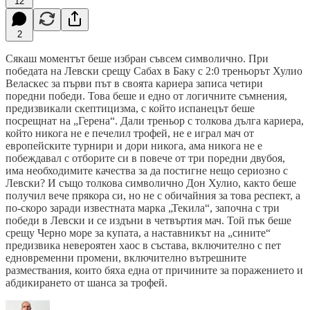
12
2
Сякаш моментът беше избран съвсем символично. При
победата на Левски срещу Сабах в Баку с 2:0 треньорът Хулио
Веласкес за първи път в своята кариера записа четири
поредни победи. Това беше и едно от логичните съмнения,
предизвикали скептицизма, с който испанецът беше
посрещнат на „Герена“. Дали треньор с толкова дълга кариера,
който никога не е печелил трофей, не е играл мач от
европейските турнири и дори никога, ама никога не е
побеждавал с отборите си в повече от три поредни двубоя,
има необходимите качества за да постигне нещо сериозно с
Левски? И също толкова символично Дон Хулио, както беше
получил вече прякора си, но не с обичайния за това респект, а
по-скоро заради известната марка „Текила“, започна с три
победи в Левски и се издъни в четвъртия мач. Той пък беше
срещу Черно море за купата, а наставникът на „сините“
предизвика невероятен хаос в състава, включително с пет
едновременни промени, включително вътрешните
размествания, които бяха една от причините за поражението и
абдикирането от шанса за трофей.