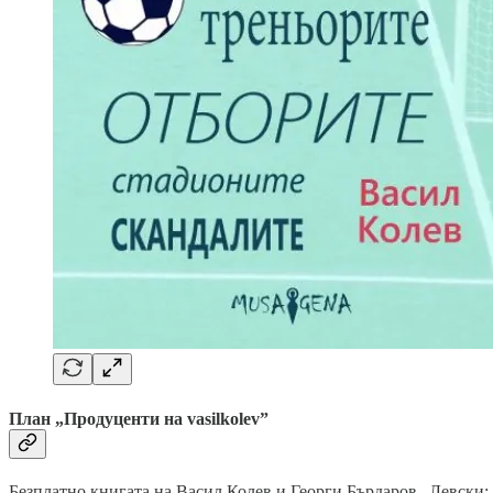
План „Продуценти на vasilkolev”
Безплатно книгата на Васил Колев и Георги Бърдаров „Левски: 