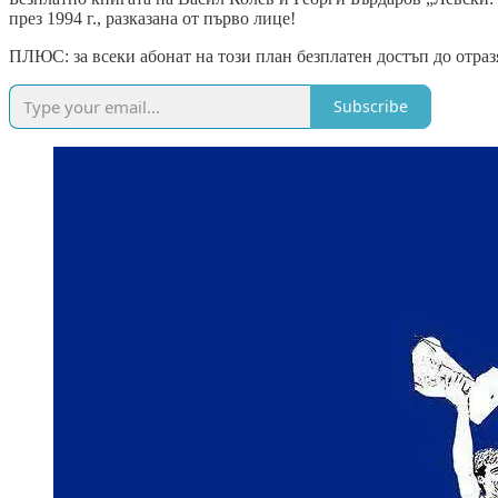
през 1994 г., разказана от първо лице!
ПЛЮС: за всеки абонат на този план безплатен достъп до отра
Subscribe