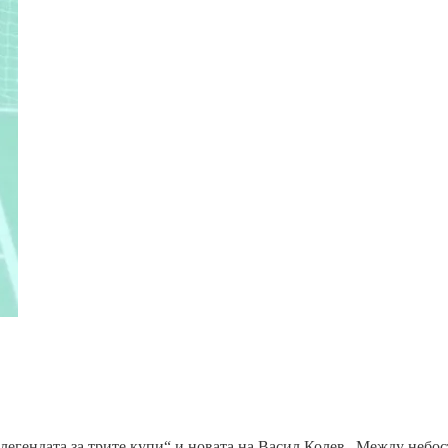
легендата за трите купи“ и новата на Васил Колев „Между небос