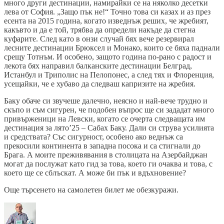
много други дестинации, намирайки се на няколко десетки
лева от София. „Защо пък не!“ Точно това си казах и аз през
есента на 2015 година, когато изведнъж реших, че жребият,
какъвто и да е той, трябва да определи накъде да стегна
куфарите. След като в онзи случай бях вече резервирал
лесните дестинации Брюксел и Монако, които се бяха паднали
срещу Тотнъм. И особено, защото година по-рано с радост и
лекота бях направил балканските дестинации Белград,
Истанбул и Триполис на Пелопонес, а след тях и Флоренция,
усещайки, че е хубаво да следваш капризите на жребия.
Баку обаче си звучеше далечно, неясно и най-вече трудно и
скъпо и съм сигурен, че подобен въпрос ще си зададат много
привърженици на Левски, когато се очерта следващата им
дестинация за лято’25 – Сабах Баку. Дали си струва усилията
и средствата? Със сигурност, особено ако веднъж са
прекосили континента в западна посока и са стигнали до
Брага. А моите преживявания в столицата на Азербайджан
могат да послужат като гид за това, което ги очаква и това, с
което ще се сблъскат. А може би пък и вдъхновение?
Още търсенето на самолетен билет ме обезкуражи.