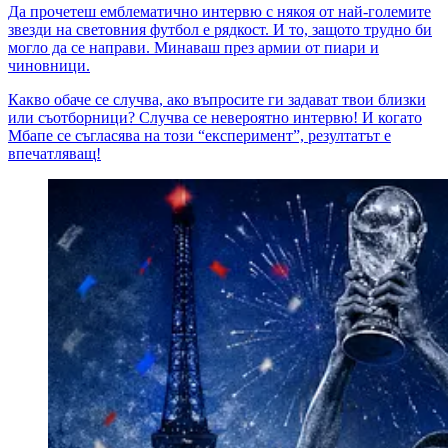
Да прочетеш емблематично интервю с някоя от най-големите
звезди на световния футбол е рядкост. И то, защото трудно би
могло да се направи. Минаваш през армии от пиари и
чиновници.
Какво обаче се случва, ако въпросите ги задават твои близки
или съотборници? Случва се невероятно интервю! И когато
Мбапе се съгласява на този “експеримент”, резултатът е
впечатляващ!