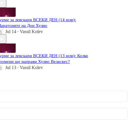
урме за левскари ВСЕКИ ДЕН (14 юли):
аратоните на Дон Хулио
Jul 14
Vassil Kolev
•
урме за левскари ВСЕКИ ДЕН (13 юли): Колко
ромени ще направи Хулио Веласкес?
Jul 13
Vassil Kolev
•