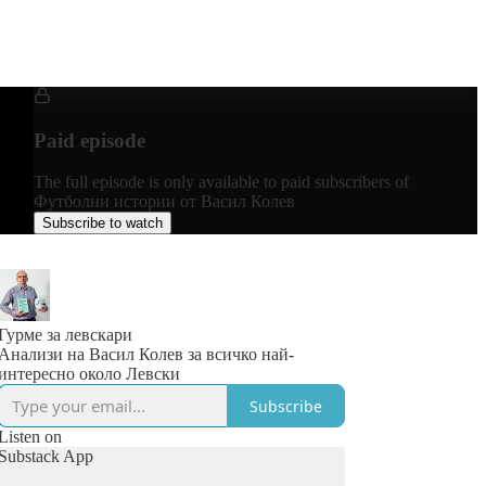
Paid episode
The full episode is only available to paid subscribers of
Футболни истории от Васил Колев
Subscribe to watch
Гурме за левскари
Анализи на Васил Колев за всичко най-
интересно около Левски
Subscribe
Listen on
Substack App