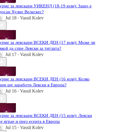
урме за левскари УИКЕНД (18-19 юли): Защо е
досан Хулио Веласкес?
Jul 18
Vassil Kolev
•
урме за левскари ВСЕКИ ДЕН (17 юли): Може ли
якой да спре Левски за титлата?
Jul 17
Vassil Kolev
•
урме за левскари ВСЕКИ ДЕН (16 юли): Колко
ари ще заработи Левски в Европа?
Jul 16
Vassil Kolev
•
урме за левскари ВСЕКИ ДЕН (15 юли): Левски
е играе и през есента в Европа
Jul 15
Vassil Kolev
•