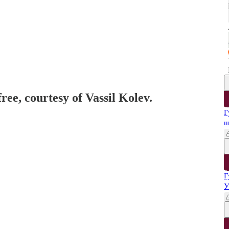
ree, courtesy of Vassil Kolev.
Г
щ
Г
У