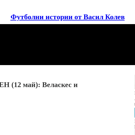
Футболни истории от Васил Колев
Н (12 май): Веласкес и