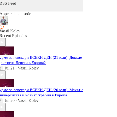
RSS Feed
Appears in episode
Vassil Kolev
Recent Episodes
урме за левскари ВСЕКИ ДЕН (21 юли): Докъде
е стигне Левски в Европа?
Jul 21
Vassil Kolev
•
урме за левскари ВСЕКИ ДЕН (20 юли): Мачът с
ниверситатя и новият жребий в Европа
Jul 20
Vassil Kolev
•