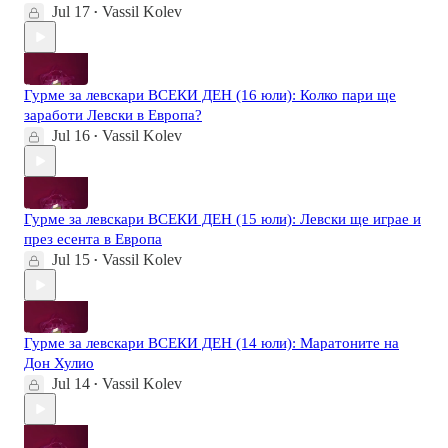
Jul 17
Vassil Kolev
•
Гурме за левскари ВСЕКИ ДЕН (16 юли): Колко пари ще
заработи Левски в Европа?
Jul 16
Vassil Kolev
•
Гурме за левскари ВСЕКИ ДЕН (15 юли): Левски ще играе и
през есента в Европа
Jul 15
Vassil Kolev
•
Гурме за левскари ВСЕКИ ДЕН (14 юли): Маратоните на
Дон Хулио
Jul 14
Vassil Kolev
•