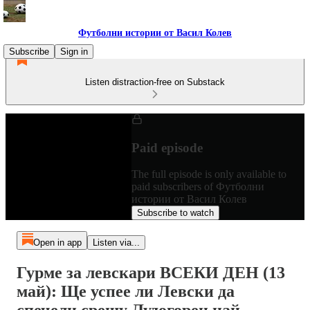
Футболни истории от Васил Колев
Subscribe
Sign in
Listen distraction-free on Substack
Paid episode
The full episode is only available to
paid subscribers of Футболни
истории от Васил Колев
Subscribe to watch
Open in app
Listen via...
Гурме за левскари ВСЕКИ ДЕН (13
май): Ще успее ли Левски да