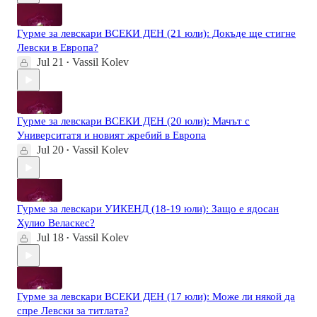
Гурме за левскари ВСЕКИ ДЕН (21 юли): Докъде ще стигне
Левски в Европа?
Jul 21
Vassil Kolev
•
Гурме за левскари ВСЕКИ ДЕН (20 юли): Мачът с
Университатя и новият жребий в Европа
Jul 20
Vassil Kolev
•
Гурме за левскари УИКЕНД (18-19 юли): Защо е ядосан
Хулио Веласкес?
Jul 18
Vassil Kolev
•
Гурме за левскари ВСЕКИ ДЕН (17 юли): Може ли някой да
спре Левски за титлата?