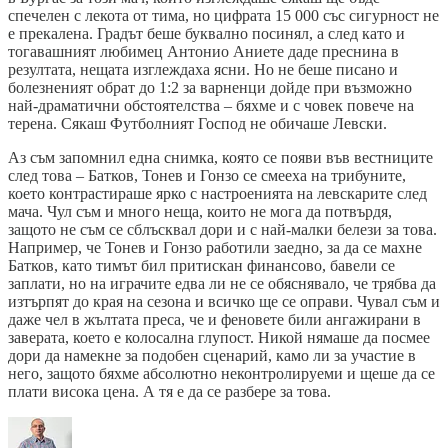
спечелен с лекота от тима, но цифрата 15 000 със сигурност не
е прекалена. Градът беше буквално посинял, а след като и
тогавашният любимец Антонио Аниете даде преснина в
резултата, нещата изглеждаха ясни. Но не беше писано и
болезненият обрат до 1:2 за варненци дойде при възможно
най-драматични обстоятелства – бяхме и с човек повече на
терена. Сякаш Футболният Господ не обичаше Левски.
Аз съм запомнил една снимка, която се появи във вестниците
след това – Батков, Тонев и Гонзо се смееха на трибуните,
което контрастираше ярко с настроенията на левскарите след
мача. Чул съм и много неща, които не мога да потвърдя,
защото не съм се сблъсквал дори и с най-малки белези за това.
Например, че Тонев и Гонзо работили заедно, за да се махне
Батков, като тимът бил притискан финансово, бавели се
заплати, но на играчите едва ли не се обяснявало, че трябва да
изтърпят до края на сезона и всичко ще се оправи. Чувал съм и
даже чел в жълтата преса, че и феновете били ангажирани в
заверата, което е колосална глупост. Никой нямаше да посмее
дори да намекне за подобен сценарий, камо ли за участие в
него, защото бяхме абсолютно неконтролируеми и щеше да се
плати висока цена. А тя е да се разбере за това.