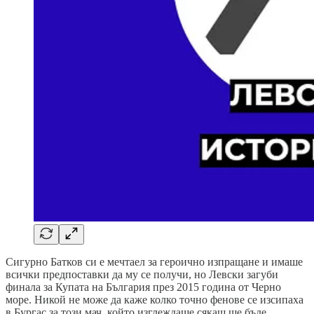
Сигурно Батков си е мечтаел за героично изпращане и имаше
всички предпоставки да му се получи, но Левски загуби
финала за Купата на България през 2015 година от Черно
море. Никой не може да каже колко точно фенове се изсипаха
в Бургас за този мач, който изглеждаше сякаш ще бъде