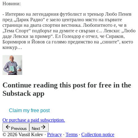
Новини:
- Интервю на легендарния футболист и треньор Любо Пенев
пред „Дарик Радио“ е заело централно място на първите
страници на двата спортни вестника. Любопитното е, че в
„Тема Спорт“ подборът на думите е свързан с... Левски: „Любо
даде Левски за пример“. Ел Голеадор е отчел, че Сираков,
Боримиров и Йовов са голямо предимство на „сините“, което
конкур…
Continue reading this post for free in the
Substack app
Claim my free post
Or purchase a paid subscription.
Previous
Next
© 2026 Vassil Kolev
·
Privacy
∙
Terms
∙
Collection notice