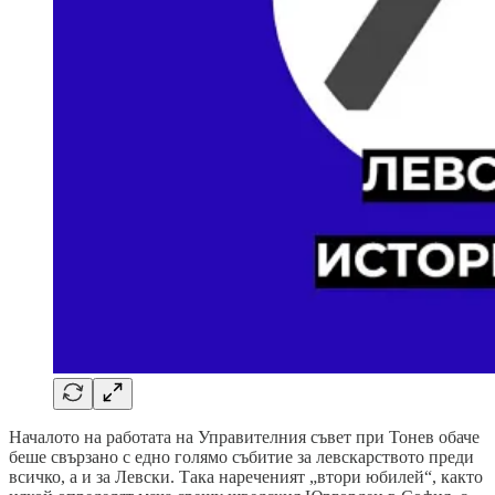
Началото на работата на Управителния съвет при Тонев обаче
беше свързано с едно голямо събитие за левскарството преди
всичко, а и за Левски. Така нареченият „втори юбилей“, както