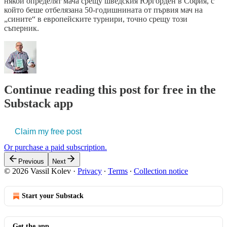
някой определят мача срещу шведския Юргорден в София, с
който беше отбелязана 50-годишнината от първия мач на
„сините“ в европейските турнири, точно срещу този
съперник.
Continue reading this post for free in the
Substack app
Claim my free post
Or purchase a paid subscription.
Previous
Next
© 2026 Vassil Kolev
·
Privacy
∙
Terms
∙
Collection notice
Start your Substack
Get the app