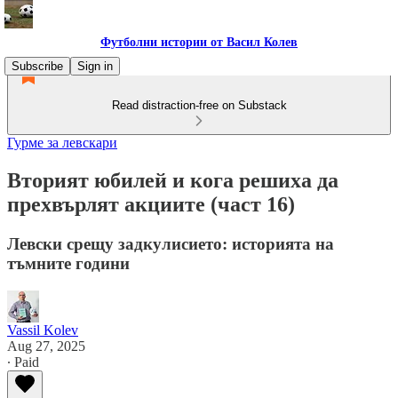
Футболни истории от Васил Колев
Subscribe
Sign in
Read distraction-free on Substack
Гурме за левскари
Вторият юбилей и кога решиха да
прехвърлят акциите (част 16)
Левски срещу задкулисието: историята на
тъмните години
Vassil Kolev
Aug 27, 2025
∙ Paid