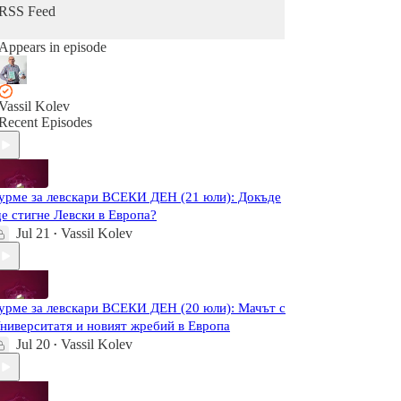
RSS Feed
Appears in episode
Vassil Kolev
Recent Episodes
урме за левскари ВСЕКИ ДЕН (21 юли): Докъде
е стигне Левски в Европа?
Jul 21
Vassil Kolev
•
урме за левскари ВСЕКИ ДЕН (20 юли): Мачът с
ниверситатя и новият жребий в Европа
Jul 20
Vassil Kolev
•