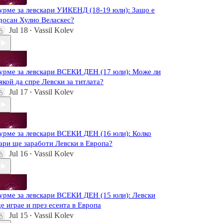
урме за левскари УИКЕНД (18-19 юли): Защо е
досан Хулио Веласкес?
Jul 18
Vassil Kolev
•
урме за левскари ВСЕКИ ДЕН (17 юли): Може ли
якой да спре Левски за титлата?
Jul 17
Vassil Kolev
•
урме за левскари ВСЕКИ ДЕН (16 юли): Колко
ари ще заработи Левски в Европа?
Jul 16
Vassil Kolev
•
урме за левскари ВСЕКИ ДЕН (15 юли): Левски
е играе и през есента в Европа
Jul 15
Vassil Kolev
•