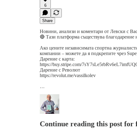
6
Share
Новини, анализи и коментари от Левски с Ва
🔴 Тази платформа съществува благодарение н
Ако цените независимата спортна журналистик
компании – можете да я подкрепите чрез Supe
Дарение с карта:
https://buy.stripe.com/7sY7sLe5rbRv6eL7imfUQ
Дарение с Револют
https://revolut.me/vassilkolev
…
Continue reading this post for f