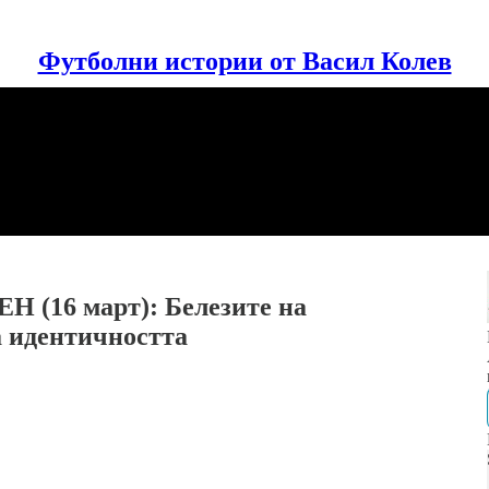
Футболни истории от Васил Колев
Н (16 март): Белезите на
а идентичността