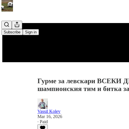
Subscribe
Sign in
Гурме за левскари ВСЕКИ ДЕ
шампионския тим и битка з
Vassil Kolev
Mar 16, 2026
∙ Paid