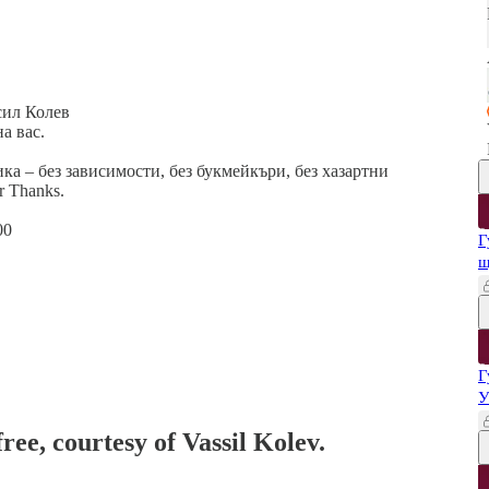
сил Колев
а вас.
а – без зависимости, без букмейкъри, без хазартни
r Thanks.
00
Г
щ
Г
У
ree, courtesy of Vassil Kolev.