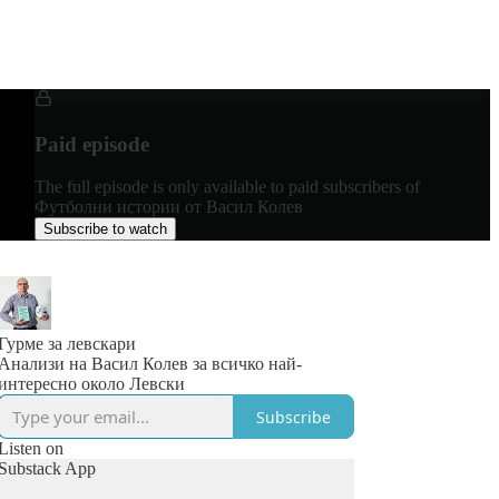
Paid episode
The full episode is only available to paid subscribers of
Футболни истории от Васил Колев
Subscribe to watch
Гурме за левскари
Анализи на Васил Колев за всичко най-
интересно около Левски
Subscribe
Listen on
Substack App