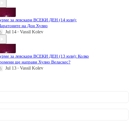
урме за левскари ВСЕКИ ДЕН (14 юли):
аратоните на Дон Хулио
Jul 14
Vassil Kolev
•
урме за левскари ВСЕКИ ДЕН (13 юли): Колко
ромени ще направи Хулио Веласкес?
Jul 13
Vassil Kolev
•