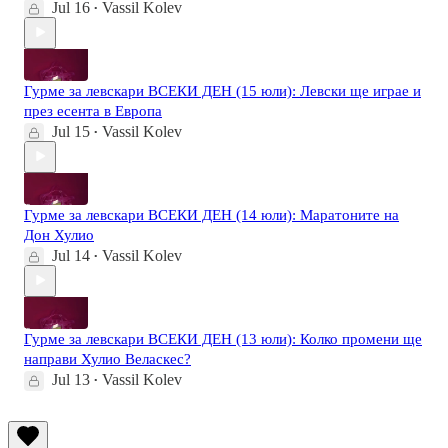
Jul 16
Vassil Kolev
•
Гурме за левскари ВСЕКИ ДЕН (15 юли): Левски ще играе и
през есента в Европа
Jul 15
Vassil Kolev
•
Гурме за левскари ВСЕКИ ДЕН (14 юли): Маратоните на
Дон Хулио
Jul 14
Vassil Kolev
•
Гурме за левскари ВСЕКИ ДЕН (13 юли): Колко промени ще
направи Хулио Веласкес?
Jul 13
Vassil Kolev
•