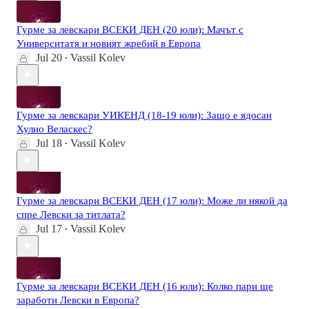
Гурме за левскари ВСЕКИ ДЕН (20 юли): Мачът с
Университатя и новият жребий в Европа
Jul 20
Vassil Kolev
•
Гурме за левскари УИКЕНД (18-19 юли): Защо е ядосан
Хулио Веласкес?
Jul 18
Vassil Kolev
•
Гурме за левскари ВСЕКИ ДЕН (17 юли): Може ли някой да
спре Левски за титлата?
Jul 17
Vassil Kolev
•
Гурме за левскари ВСЕКИ ДЕН (16 юли): Колко пари ще
заработи Левски в Европа?