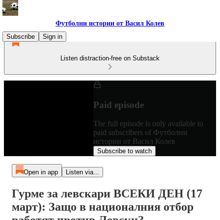
Футболни истории от Васил Колев
Subscribe
Sign in
Listen distraction-free on Substack
Paid episode
The full episode is only available to
paid subscribers of Футболни
истории от Васил Колев
Subscribe to watch
Open in app
Listen via...
Гурме за левскари ВСЕКИ ДЕН (17
март): Защо в националния отбор