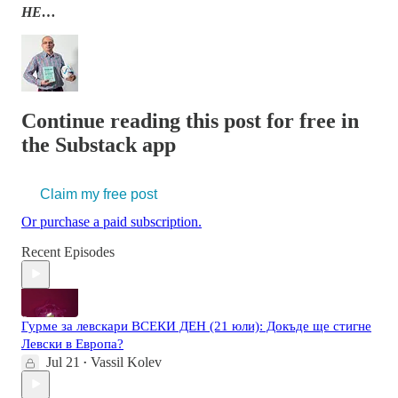
НЕ…
Continue reading this post for free in
the Substack app
Claim my free post
Or purchase a paid subscription.
Recent Episodes
Гурме за левскари ВСЕКИ ДЕН (21 юли): Докъде ще стигне
Левски в Европа?
Jul 21
Vassil Kolev
•