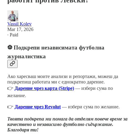
работят против Левски?
Vassil Kolev
Mar 17, 2026
∙ Paid
⚽ Подкрепи независимата футболна
журналистика
Ако харесваш моите анализи и репортажи, можеш да
подкрепиш работата ми с еднократно дарение.
👉
Дарение чрез карта (Stripe)
— избери сума по
желание.
👉
Дарение чрез Revolut
— избери сума по желание.
Твоята подкрепа ми помага да отделям повече време за
качествено и независимо футболно съдържание.
Благодаря ти!