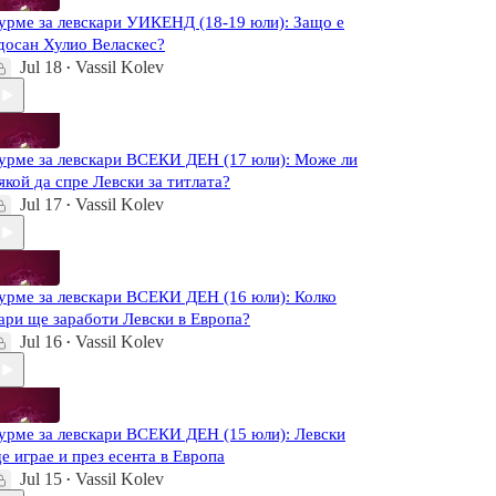
урме за левскари УИКЕНД (18-19 юли): Защо е
досан Хулио Веласкес?
Jul 18
Vassil Kolev
•
урме за левскари ВСЕКИ ДЕН (17 юли): Може ли
якой да спре Левски за титлата?
Jul 17
Vassil Kolev
•
урме за левскари ВСЕКИ ДЕН (16 юли): Колко
ари ще заработи Левски в Европа?
Jul 16
Vassil Kolev
•
урме за левскари ВСЕКИ ДЕН (15 юли): Левски
е играе и през есента в Европа
Jul 15
Vassil Kolev
•