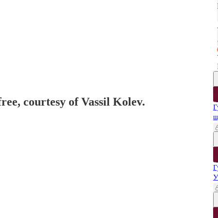
ree, courtesy of Vassil Kolev.
Г
щ
Г
У