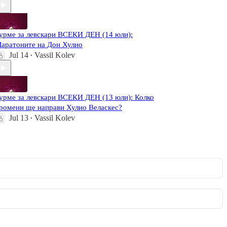
урме за левскари ВСЕКИ ДЕН (14 юли):
аратоните на Дон Хулио
Jul 14
Vassil Kolev
•
урме за левскари ВСЕКИ ДЕН (13 юли): Колко
ромени ще направи Хулио Веласкес?
Jul 13
Vassil Kolev
•