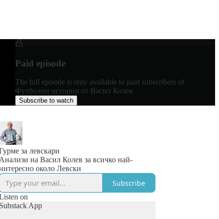
Paid episode
The full episode is only available to paid subscribers of
Футболни истории от Васил Колев
Subscribe to watch
Гурме за левскари
Анализи на Васил Колев за всичко най-
интересно около Левски
Subscribe
Listen on
Substack App