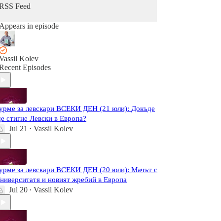
RSS Feed
Appears in episode
Vassil Kolev
Recent Episodes
урме за левскари ВСЕКИ ДЕН (21 юли): Докъде
е стигне Левски в Европа?
Jul 21
Vassil Kolev
•
урме за левскари ВСЕКИ ДЕН (20 юли): Мачът с
ниверситатя и новият жребий в Европа
Jul 20
Vassil Kolev
•