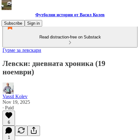
Футболни истории от Васил Колев
Subscribe
Sign in
Read distraction-free on Substack
Гурме за левскари
Левски: дневната хроника (19
ноември)
Vassil Kolev
Nov 19, 2025
∙ Paid
6
1