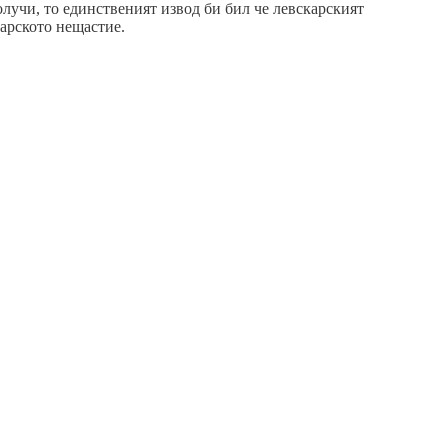
олучи, то единственият извод би бил че левскарският
карското нещастие.