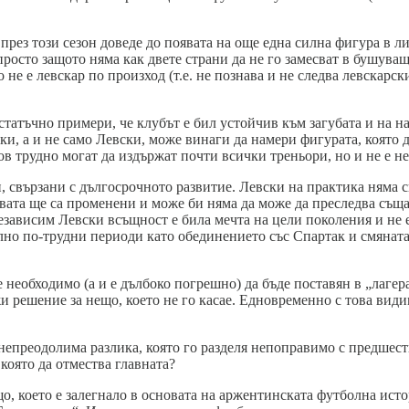
рез този сезон доведе до появата на още една силна фигура в л
осто защото няма как двете страни да не го замесват в бушуващ
не е левскар по произход (т.е. не познава и не следва левскарск
статъчно примери, че клубът е бил устойчив към загубата и на н
и, а и не само Левски, може винаги да намери фигурата, която да
в трудно могат да издържат почти всички треньори, но и не е н
 свързани с дългосрочното развитие. Левски на практика няма сво
твата ще са променени и може би няма да може да преследва съща
езависим Левски всъщност е била мечта на цели поколения и не е
лно по-трудни периоди като обединението със Спартак и смяната
е необходимо (а и е дълбоко погрешно) да бъде поставян в „лагер
и решение за нещо, което не го касае. Едновременно с това види
 непреодолима разлика, която го разделя непоправимо с предшес
която да отмества главната?
що, което е залегнало в основата на аржентинската футболна ист