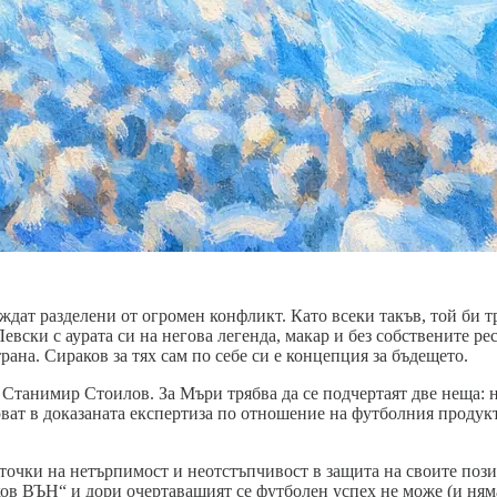
ждат разделени от огромен конфликт. Като всеки такъв, той би т
евски с аурата си на негова легенда, макар и без собствените ре
рана. Сираков за тях сам по себе си е концепция за бъдещето.
 Станимир Стоилов. За Мъри трябва да се подчертаят две неща: н
рват в доказаната експертиза по отношение на футболния продук
точки на нетърпимост и неотстъпчивост в защита на своите пози
ов ВЪН“ и дори очертаващият се футболен успех не може (и няма