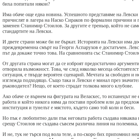
биха попитали някои?
Има обаче още една новина. Успешното представяме на Левски п
причислят в лагера на Наско Сираков по формални причини и пр
заменен Станимир Стоилов. За другите е треньор, който не само 
стандартите на Левски.
И двете страни може би не бъркат. Историята на Левски има до
преждевременна смърт на Георги Аспарухов е достатъчен. Левск
път да докаже точно това. На сравненията със Станимир Стоило
От другата страна могат да се изброят предостатъчно аргументи,
отворила възможност. Това, че след няколко месеца обстоятелс
ситуация, е твърде вероятен сценарий. Мечтата за свободен и н
изглежда подходящо. Също така и Левски е минал през значите
ръководител? Нещо, от което страдат толкова много клубове.
Ако обаче се върнем на фигурата на Веласкес, то испанецът не 
работа и който никога няма да постави проблем или да предлож
институция и тунелът е мястото, където само той коли и беси.
Но пък е любопитно дали пък неговата работа създава някаква
срещу Стоилов не създава съвсем различна линия на полемика, 
И не, тук не търся под вола теле, а по-скоро бих припомнил не