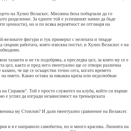
ицето на Хулио Веласкес. Мнозина биха побързали да го
ото разделение. За едните той е успешният начин да бъде
ите ценности), но и по всяка вероятност не отговаря на
ай-великите фигури и тук примерът с нелепата и твърде
 свърши работата, която изисква постът, и Хулио Веласкес е на
еобходимо.
и таланти и не ги подобрява, а преследва цел, за която му се е
та цел, както и пред него евентуално ще се отвори различна
 казано, че ще се осъществи точно сега, когато времето
 на името. Какво остава за някаква криза или недолюбван
а на Сираков“. Той е просто служител на клуба, който си върши
мо е успял да изгради независимост на треньорската
твеника му Стоилов? И дали евентуално сравнение на Велаксес
ория и я е направило самобитна, но и много красива. Линията на