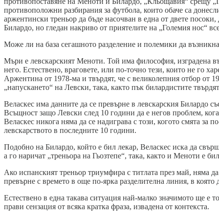
противопоставяне на Меноти и Билардо, „Кльощавия“ срещу „Г
противоположни разбирания за футбола, които обаче са донесл
аржентински треньор да бъде насочван в една от двете посоки,
Билардо, но гледан накриво от приятелите на „Големия нос“ все
Може ли на база сегашното разделение и полемики да възникн
Мъри е левскарският Меноти. Той има философия, изградена върх
него. Естествено, враговете, или по-точно тези, които не го ха
Аржентина от 1978-ма и твърдят, че с великолепния отбор от 1
„напускането“ на Левски, така, както пък билардистите твърдят
Веласкес има данните да се превърне в левскарския Билардо със
Всъщност защо Левски след 10 години да е негов проблем, когат
Веласкес никога няма да се надиграва с този, когото смята за п
левскарството в последните 10 години.
Подобно на Билардо, който е бил лекар, Веласкес иска да свър
а го наричат „треньора на Гьозтепе“, така, както и Меноти е би
Ако испанският треньор триумфира с титлата през май, няма да
превърне с времето в още по-ярка разделителна линия, в която 
Естествено в една такава ситуация най-малко значимото ще е то
прави сензация от всяка кратка фраза, извадена от контекста.