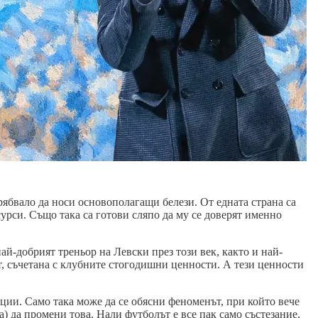
рябвало да носи основополагащи белези. От едната страна са
сурси. Също така са готови сляпо да му се доверят именно
ай-добрият треньор на Левски през този век, както и най-
т, съчетана с клубните стогодишни ценности. А тези ценности
ции. Само така може да се обясни феноменът, при който вече
) да промени това. Нали футболът е все пак само състезание,