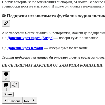
Но тук говорим за положителния сценарий, от който Веласкес и 
треньорски пост не е за всеки. И може би някаква неочаквана 
⚽ Подкрепи независимата футболна журналисти
Ако харесваш моите анализи и репортажи, можеш да подкрепиш
👉
Дарение чрез карта (Stripe)
— избери сума по желание.
👉
Дарение чрез Revolut
— избери сума по желание.
Твоята подкрепа ми помага да отделям повече време за каче
НЕ СЕ ПРИЕМАТ ДАРЕНИЯ ОТ ХАЗАРТНИ КОМПАНИИ!
8
1
Share
Previous
Next