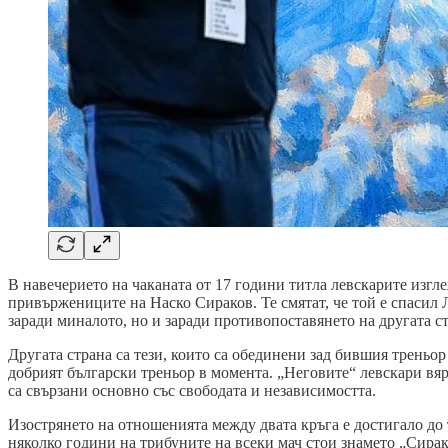
В навечерието на чаканата от 17 години титла левскарите изгле
привържениците на Наско Сираков. Те смятат, че той е спасил Л
заради миналото, но и заради противопоставянето на другата ст
Другата страна са тези, които са обединени зад бившия треньор
добрият български треньор в момента. „Неговите“ левскари вя
са свързани основно със свободата и независимостта.
Изострянето на отношенията между двата кръга е достигало до 
няколко години на трибуните на всеки мач стои знамето „Сирак