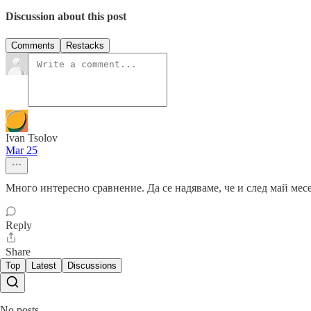
Discussion about this post
Comments
Restacks
Ivan Tsolov
Mar 25
Много интересно сравнение. Да се надяваме, че и след май мес
Reply
Share
Top
Latest
Discussions
No posts