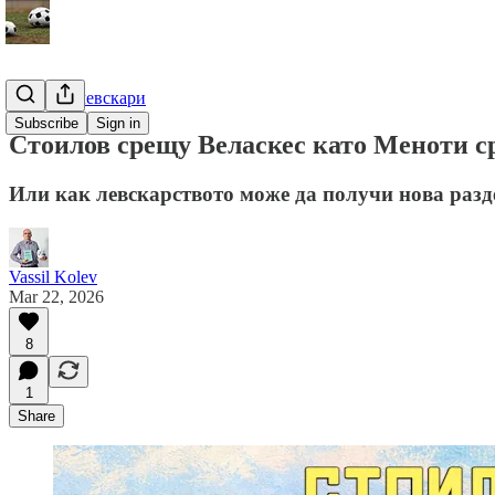
Гурме за левскари
Subscribe
Sign in
Стоилов срещу Веласкес като Меноти 
Или как левскарството може да получи нова разд
Vassil Kolev
Mar 22, 2026
8
1
Share