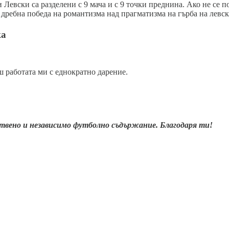
Левски са разделени с 9 мача и с 9 точки преднина. Ако не се п
и дребна победа на романтизма над прагматизма на гърба на левс
ка
 работата ми с еднократно дарение.
ствено и независимо футболно съдържание. Благодаря ти!