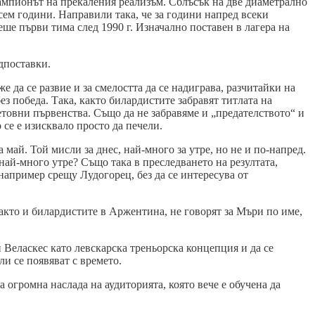
ампионът на прекаления реализъм. Сблъсък на две диаметрално
сем години. Направили така, че за години напред всеки
ше първи тима след 1990 г. Изначално поставен в лагера на
дпоставки.
е да се развие и за смелостта да се надиграва, разчитайки на
ез победа. Така, както билардистите забравят титлата на
етовни първенства. Също да не забравяме и „предателството“ и
 се е изисквало просто да печели.
 май. Той мисли за днес, най-много за утре, но не и по-напред.
 най-много утре? Също така в преследването на резултата,
а например срещу Лудогорец, без да се интересува от
както и билардистите в Аржентина, не говорят за Мъри по име,
 Веласкес като левскарска треньорска концепция и да се
ли се появяват с времето.
 огромна наслада на аудиторията, която вече е обучена да