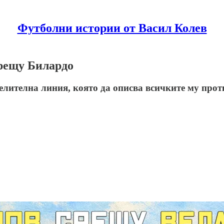
Футболни истории от Васил Колев
срещу Билардо
елителна линия, която да описва всичките му про