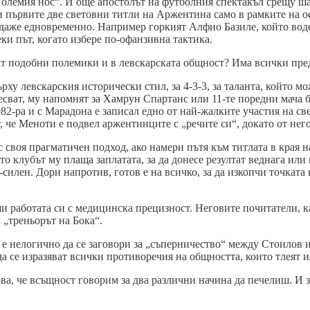
олемия нос“. И още апостолът на футболния спектакъл срещу ш
и първите две световни титли на Аржентина само в рамките на о
 даже едновременно. Например горкият Алфио Базиле, който воде
ки път, когато избере по-офанзивна тактика.
ат подобни полемики и в левскарската общност? Има всички пре
у левскарския исторически стил, за 4-3-3, за таланта, който мож
ресват, му напомнят за Хамрун Спартанс или 11-те поредни мача б
982-ра и с Марадона е записал едно от най-жалките участия на св
, че Меноти е подвел аржентинците с „речите си“, докато от него
 своя прагматичен подход, ако намери пътя към титлата в края на
о клубът му плаща заплатата, за да донесе резултат веднага или
о-силен. Дори напротив, готов е на всичко, за да изкопчи точкат
ши работата си с медицинска прецизност. Неговите почитатели, 
л „треньорът на Бока“.
 е нелогично да се заговори за „съперничество“ между Стоилов и
да се изразяват всички противоречия на общността, които тлеят и
ва, че всъщност говорим за два различни начина да печелиш. И за