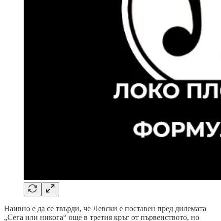
Наивно е да се твърди, че Левски е поставен пред дилемата
„Сега или никога“ още в третия кръг от първенството, но