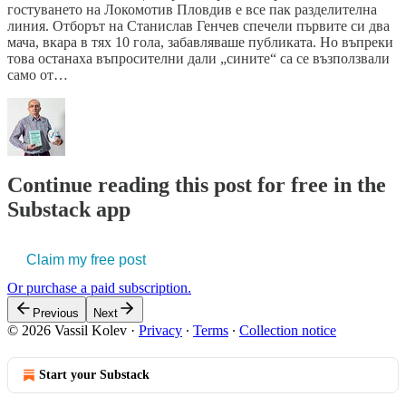
гостуването на Локомотив Пловдив е все пак разделителна
линия. Отборът на Станислав Генчев спечели първите си два
мача, вкара в тях 10 гола, забавляваше публиката. Но въпреки
това останаха въпросителни дали „сините“ са се възползвали
само от…
Continue reading this post for free in the
Substack app
Claim my free post
Or purchase a paid subscription.
Previous
Next
© 2026 Vassil Kolev
·
Privacy
∙
Terms
∙
Collection notice
Start your Substack