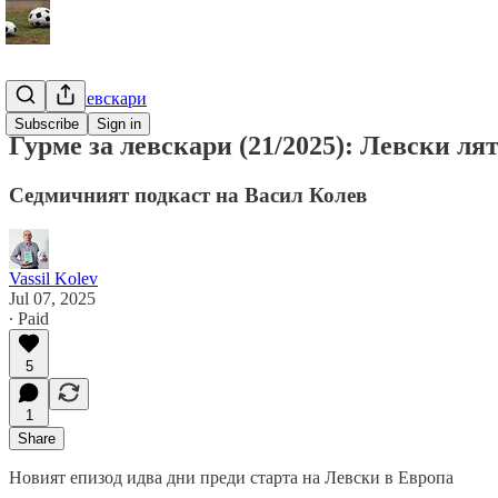
Гурме за левскари
Subscribe
Sign in
Гурме за левскари (21/2025): Левски ля
Седмичният подкаст на Васил Колев
Vassil Kolev
Jul 07, 2025
∙ Paid
5
1
Share
Новият епизод идва дни преди старта на Левски в Европа