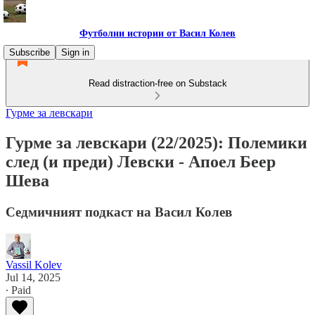
Футболни истории от Васил Колев
Subscribe
Sign in
Read distraction-free on Substack
Гурме за левскари
Гурме за левскари (22/2025): Полемики
след (и преди) Левски - Апоел Беер
Шева
Седмичният подкаст на Васил Колев
Vassil Kolev
Jul 14, 2025
∙ Paid