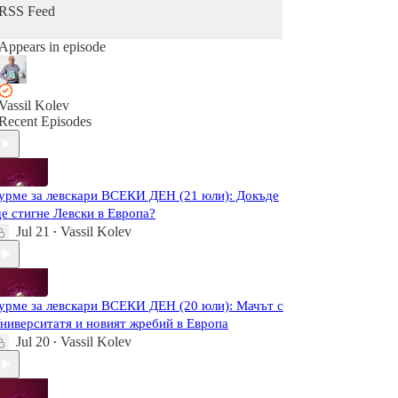
RSS Feed
Appears in episode
Vassil Kolev
Recent Episodes
урме за левскари ВСЕКИ ДЕН (21 юли): Докъде
е стигне Левски в Европа?
Jul 21
Vassil Kolev
•
урме за левскари ВСЕКИ ДЕН (20 юли): Мачът с
ниверситатя и новият жребий в Европа
Jul 20
Vassil Kolev
•