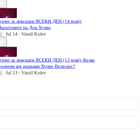
урме за левскари ВСЕКИ ДЕН (14 юли):
аратоните на Дон Хулио
Jul 14
Vassil Kolev
•
урме за левскари ВСЕКИ ДЕН (13 юли): Колко
ромени ще направи Хулио Веласкес?
Jul 13
Vassil Kolev
•