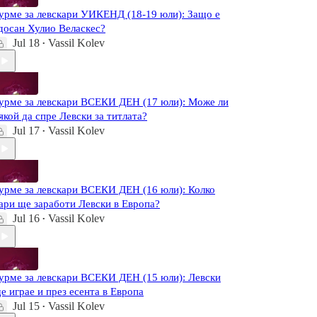
урме за левскари УИКЕНД (18-19 юли): Защо е
досан Хулио Веласкес?
Jul 18
Vassil Kolev
•
урме за левскари ВСЕКИ ДЕН (17 юли): Може ли
якой да спре Левски за титлата?
Jul 17
Vassil Kolev
•
урме за левскари ВСЕКИ ДЕН (16 юли): Колко
ари ще заработи Левски в Европа?
Jul 16
Vassil Kolev
•
урме за левскари ВСЕКИ ДЕН (15 юли): Левски
е играе и през есента в Европа
Jul 15
Vassil Kolev
•