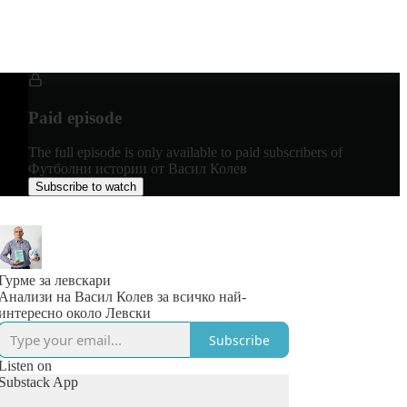
Paid episode
The full episode is only available to paid subscribers of
Футболни истории от Васил Колев
Subscribe to watch
Гурме за левскари
Анализи на Васил Колев за всичко най-
интересно около Левски
Subscribe
Listen on
Substack App