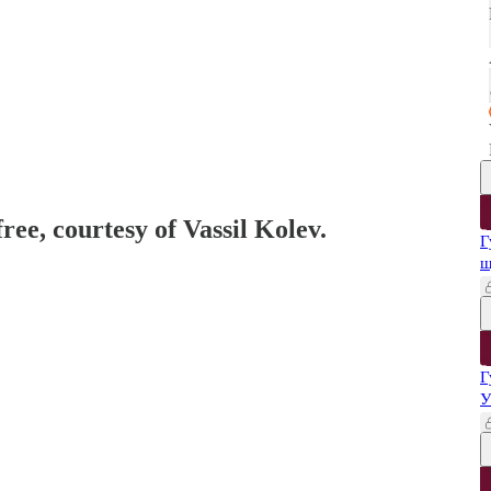
ree, courtesy of Vassil Kolev.
Г
щ
Г
У