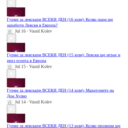
Гурме за левскари ВСЕКИ ДЕН (16 юли): Колко пари ще
заработи Левски в Европа?
Jul 16
Vassil Kolev
•
Гурме за левскари ВСЕКИ ДЕН (15 юли): Левски ще играе и
през есента в Европа
Jul 15
Vassil Kolev
•
Гурме за левскари ВСЕКИ ДЕН (14 юли): Маратоните на
Дон Хулио
Jul 14
Vassil Kolev
•
Гурме за левскари ВСЕКИ ДЕН (13 юли): Колко промени ще