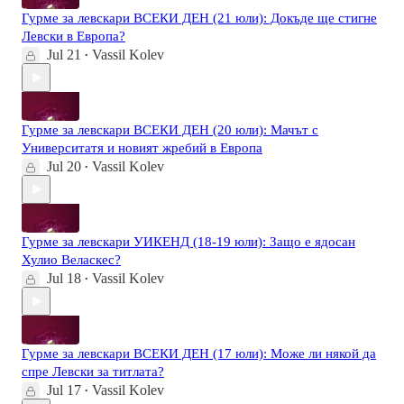
Гурме за левскари ВСЕКИ ДЕН (21 юли): Докъде ще стигне
Левски в Европа?
Jul 21
Vassil Kolev
•
Гурме за левскари ВСЕКИ ДЕН (20 юли): Мачът с
Университатя и новият жребий в Европа
Jul 20
Vassil Kolev
•
Гурме за левскари УИКЕНД (18-19 юли): Защо е ядосан
Хулио Веласкес?
Jul 18
Vassil Kolev
•
Гурме за левскари ВСЕКИ ДЕН (17 юли): Може ли някой да
спре Левски за титлата?
Jul 17
Vassil Kolev
•