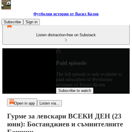
Футболни истории от Васил Колев
Subscribe
Sign in
Listen distraction-free on Substack
Paid episode
The full episode is only available to
paid subscribers of Футболни
истории от Васил Колев
Subscribe to watch
Open in app
Listen via...
Гурме за левскари ВСЕКИ ДЕН (23
юни): Бостанджиев и съмнителните