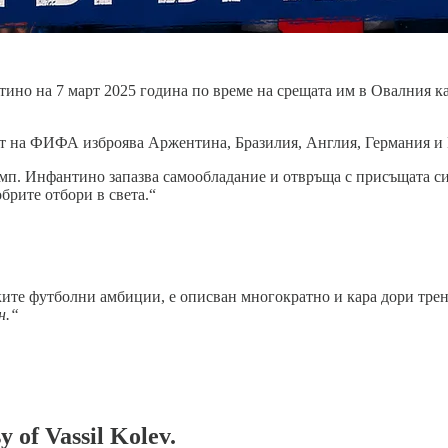
о на 7 март 2025 година по време на срещата им в Овалния каб
ът на ФИФА изброява Аржентина, Бразилия, Англия, Германия и
мп. Инфантино запазва самообладание и отвръща с присъщата си
брите отбори в света.“
ските футболни амбиции, е описван многократно и кара дори тр
н.“
y of Vassil Kolev.