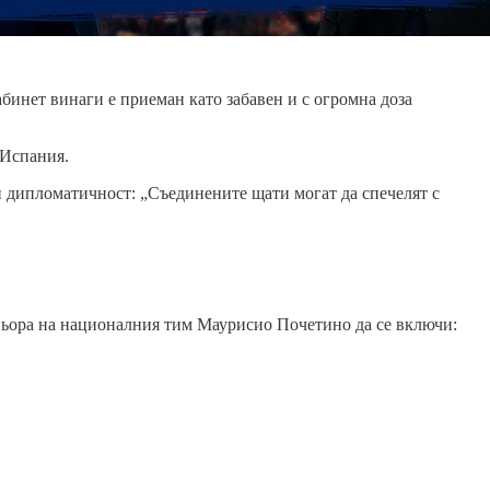
инет винаги е приеман като забавен и с огромна доза
 Испания.
 дипломатичност: „Съединените щати могат да спечелят с
еньора на националния тим Маурисио Почетино да се включи: