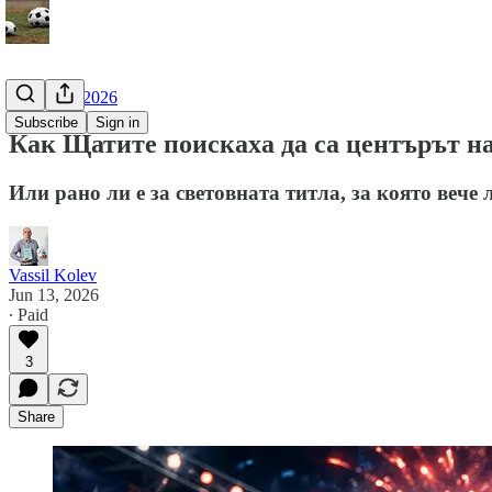
Мондиал 2026
Subscribe
Sign in
Как Щатите поискаха да са центърът н
Или рано ли е за световната титла, за която веч
Vassil Kolev
Jun 13, 2026
∙ Paid
3
Share