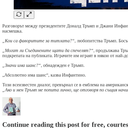
Разговорът между президентите Доналд Тръмп и Джани Инфантин
насмешка.
„Кои са фаворитите за титлата?“
, любопитства Тръмп. Бос
„Могат ли Съединените щати да спечелят?“
, продължава Тръ
подкрепата на публиката. Играчите им играят в някои от най-до
„Значи има шанс?“
, обнадежден е Тръмп.
„Абсолютно има шанс“, казва Инфантино.
Този всеизвестен диалог, превърнал се в емблема на американ
„Ако и мен Тръмп ме попита лично, ще отговоря по същия начи
Continue reading this post for free, courtes