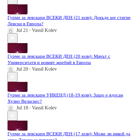
Гурме за левскари ВСЕКИ ДЕН (21 юли): Докъде ще стигне
Левски в Европа?
Jul 21
Vassil Kolev
•
Гурме за левскари ВСЕКИ ДЕН (20 юли): Мачът с
Университатя и новият жребий в Европа
Jul 20
Vassil Kolev
•
Гурме за левскари УИКЕНД (18-19 юли): Защо е ядосан
Хулио Веласкес?
Jul 18
Vassil Kolev
•
Гурме за левскари ВСЕКИ ДЕН (17 юли): Може ли някой да