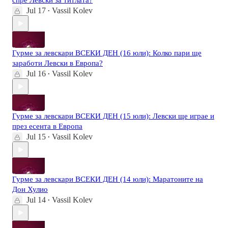
спре Левски за титлата?
Jul 17
Vassil Kolev
•
Гурме за левскари ВСЕКИ ДЕН (16 юли): Колко пари ще
заработи Левски в Европа?
Jul 16
Vassil Kolev
•
Гурме за левскари ВСЕКИ ДЕН (15 юли): Левски ще играе и
през есента в Европа
Jul 15
Vassil Kolev
•
Гурме за левскари ВСЕКИ ДЕН (14 юли): Маратоните на
Дон Хулио
Jul 14
Vassil Kolev
•