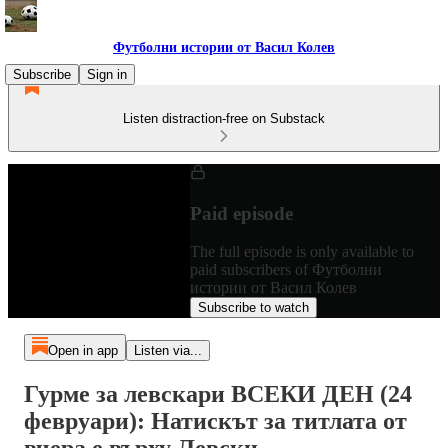
Футболни истории от Васил Колев
Subscribe
Sign in
Listen distraction-free on Substack
Paid episode
The full episode is only available to
paid subscribers of Футболни
истории от Васил Колев
Subscribe to watch
Open in app
Listen via...
Гурме за левскари ВСЕКИ ДЕН (24
февруари): Натискът за титлата от