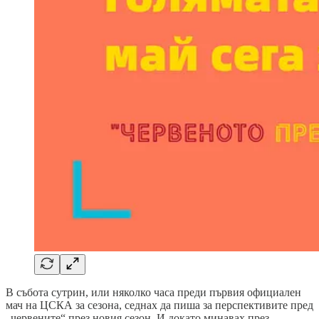
В събота сутрин, или няколко часа преди първия официален
мач на ЦСКА за сезона, седнах да пиша за перспективите пред
„червените“ през новия сезон. И докато минавах през