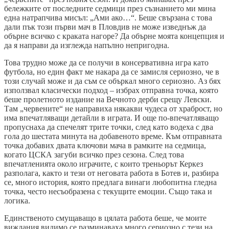
бележките от последните седмици през съзнанието ми мина
една натрапчива мисъл: „Ами ако…“. Беше свързана с това
дали пък този първи мач в Пловдив не може изведнъж да
обърне всичко с краката нагоре? Да обърне моята концепция и
да я направи да изглежда напълно непригодна.
Това трудно може да се получи в консервативна игра като
футбола, но един факт ме накара да се замисля сериозно, че в
този случай може и да съм се объркал много сериозно. Аз бях
използвал класически подход – избрах отправна точка, която
беше пролетното издание на Вечното дерби срещу Левски.
Там „червените“ не направиха някакви чудеса от храброст, но
има впечатляващи детайли в играта. И още по-впечатляващо
пропуснаха да спечелят трите точки, след като водеха с два
гола до шестата минута на добавеното време. Към отправната
точка добавих двата ключови мача в рамките на седмица,
когато ЦСКА загуби всичко през сезона. След това
впечатленията около играчите, с които треньорът Керкез
разполага, както и тези от неговата работа в Ботев и, разбира
се, много история, която предлага винаги любопитна гледна
точка, често несъобразена с текущите емоции. Също така и
логика.
Единственото смущаващо в цялата работа беше, че моите
виждания видимо се разминаваха много сериозно с тези на