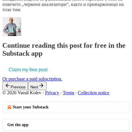
повечето „червени анализатори“, както и привърженици на
този тим.
Continue reading this post for free in the
Substack app
Claim my free post
Or purchase a paid subscription.
Previous
Next
© 2026 Vassil Kolev
·
Privacy
∙
Terms
∙
Collection notice
Start your Substack
Get the app