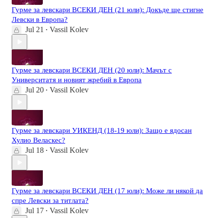
Гурме за левскари ВСЕКИ ДЕН (21 юли): Докъде ще стигне
Левски в Европа?
Jul 21
Vassil Kolev
•
Гурме за левскари ВСЕКИ ДЕН (20 юли): Мачът с
Университатя и новият жребий в Европа
Jul 20
Vassil Kolev
•
Гурме за левскари УИКЕНД (18-19 юли): Защо е ядосан
Хулио Веласкес?
Jul 18
Vassil Kolev
•
Гурме за левскари ВСЕКИ ДЕН (17 юли): Може ли някой да
спре Левски за титлата?
Jul 17
Vassil Kolev
•