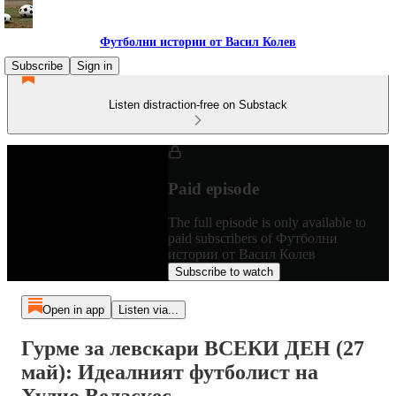
Футболни истории от Васил Колев
Subscribe
Sign in
Listen distraction-free on Substack
Paid episode
The full episode is only available to
paid subscribers of Футболни
истории от Васил Колев
Subscribe to watch
Open in app
Listen via...
Гурме за левскари ВСЕКИ ДЕН (27
май): Идеалният футболист на