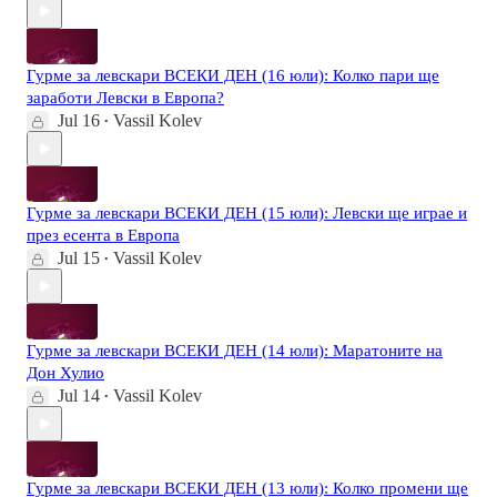
Гурме за левскари ВСЕКИ ДЕН (16 юли): Колко пари ще
заработи Левски в Европа?
Jul 16
Vassil Kolev
•
Гурме за левскари ВСЕКИ ДЕН (15 юли): Левски ще играе и
през есента в Европа
Jul 15
Vassil Kolev
•
Гурме за левскари ВСЕКИ ДЕН (14 юли): Маратоните на
Дон Хулио
Jul 14
Vassil Kolev
•
Гурме за левскари ВСЕКИ ДЕН (13 юли): Колко промени ще