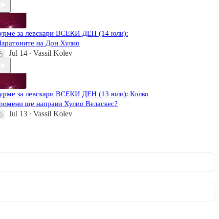
урме за левскари ВСЕКИ ДЕН (14 юли):
аратоните на Дон Хулио
Jul 14
Vassil Kolev
•
урме за левскари ВСЕКИ ДЕН (13 юли): Колко
ромени ще направи Хулио Веласкес?
Jul 13
Vassil Kolev
•