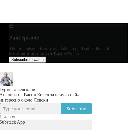
Paid episode
The full episode is only available to paid subscribers of
Футболни истории от Васил Колев
Subscribe to watch
Гурме за левскари
Анализи на Васил Колев за всичко най-
интересно около Левски
Subscribe
Listen on
Substack App