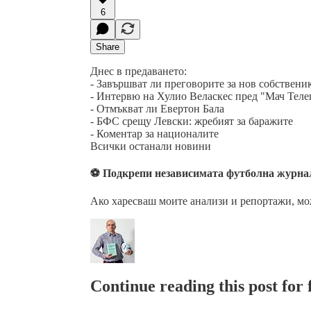
6
Share
Днес в предаването:
- Завършват ли преговорите за нов собствени
- Интервю на Хулио Веласкес пред "Мач Теле
- Отмъкват ли Евертон Бала
- БФС срещу Левски: жребият за баражите
- Коментар за националите
Всички останали новини
⚽ Подкрепи независимата футболна журна
Ако харесваш моите анализи и репортажи, м
Continue reading this post for f