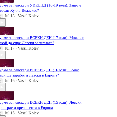
урме за левскари УИКЕНД (18-19 юли): Защо е
досан Хулио Веласкес?
Jul 18
Vassil Kolev
•
урме за левскари ВСЕКИ ДЕН (17 юли): Може ли
якой да спре Левски за титлата?
Jul 17
Vassil Kolev
•
урме за левскари ВСЕКИ ДЕН (16 юли): Колко
ари ще заработи Левски в Европа?
Jul 16
Vassil Kolev
•
урме за левскари ВСЕКИ ДЕН (15 юли): Левски
е играе и през есента в Европа
Jul 15
Vassil Kolev
•