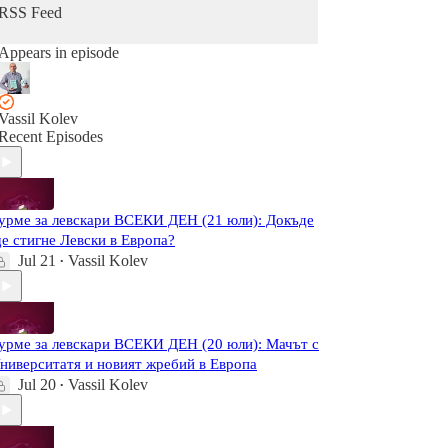
RSS Feed
Appears in episode
Vassil Kolev
Recent Episodes
урме за левскари ВСЕКИ ДЕН (21 юли): Докъде
е стигне Левски в Европа?
Jul 21
Vassil Kolev
•
урме за левскари ВСЕКИ ДЕН (20 юли): Мачът с
ниверситатя и новият жребий в Европа
Jul 20
Vassil Kolev
•