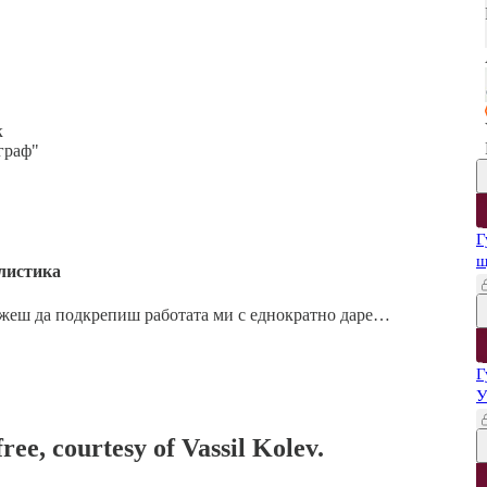
к
граф"
Г
щ
листика
ожеш да подкрепиш работата ми с еднократно даре…
Г
У
ree, courtesy of Vassil Kolev.