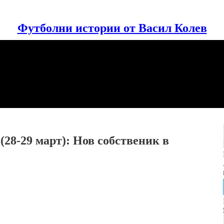
Футболни истории от Васил Колев
28-29 март): Нов собственик в