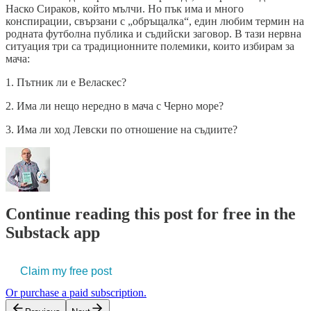
Наско Сираков, който мълчи. Но пък има и много
конспирации, свързани с „обръщалка“, един любим термин на
родната футболна публика и съдийски заговор. В тази нервна
ситуация три са традиционните полемики, които избирам за
мача:
1. Пътник ли е Веласкес?
2. Има ли нещо нередно в мача с Черно море?
3. Има ли ход Левски по отношение на съдиите?
Continue reading this post for free in the
Substack app
Claim my free post
Or purchase a paid subscription.