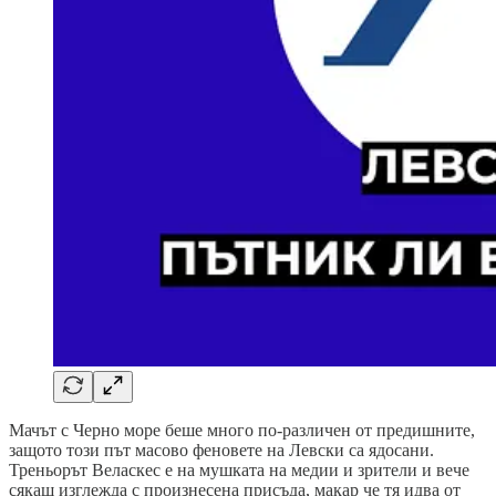
Мачът с Черно море беше много по-различен от предишните,
защото този път масово феновете на Левски са ядосани.
Треньорът Веласкес е на мушката на медии и зрители и вече
сякаш изглежда с произнесена присъда, макар че тя идва от