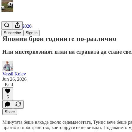
Мондиал 2026
Subscribe
Sign in
Япония брои годините по-различно
Или мистериозният план на страната да стане св
Vassil Kolev
Jun 26, 2026
∙ Paid
5
Share
Минутата беше някъде около седемдесетата, Тунис вече беше ра
празното пространство, което другите не виждат. Подаването м