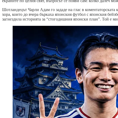
екраните по целия свят, въпросът се появи сам: колко далеч мож
Шотландецът Чарли Адам го зададе на глас в коментаторската 
хора, които до вчера бъркаха японския футбол с японския бейзб
загнездила историята за “стогодишния японски план”. Той е ми