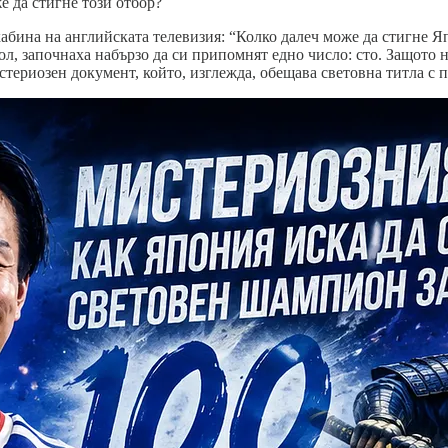
е да стигне този отбор?
кабина на английската телевизия: “Колко далеч може да стигне 
ол, започнаха набързо да си припомнят едно число: сто. Защото 
стериозен документ, който, изглежда, обещава световна титла с 