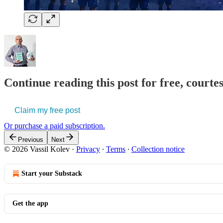
Continue reading this post for free, courtes
Claim my free post
Or purchase a paid subscription.
Previous
Next
© 2026 Vassil Kolev
·
Privacy
∙
Terms
∙
Collection notice
Start your Substack
Get the app