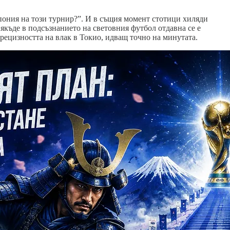
Япония на този турнир?”. И в същия момент стотици хиляди
някъде в подсъзнанието на световния футбол отдавна се е
прецизността на влак в Токио, идващ точно на минутата.