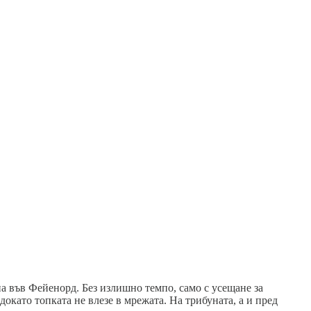
на във Фейенорд. Без излишно темпо, само с усещане за
окато топката не влезе в мрежата. На трибуната, а и пред