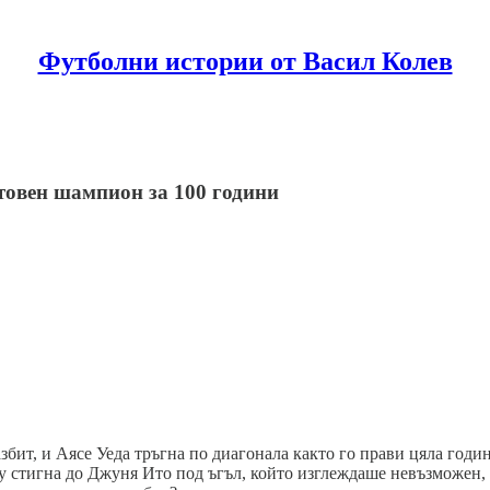
Футболни истории от Васил Колев
етовен шампион за 100 години
збит, и Аясе Уеда тръгна по диагонала както го прави цяла годи
у стигна до Джуня Ито под ъгъл, който изглеждаше невъзможен, д