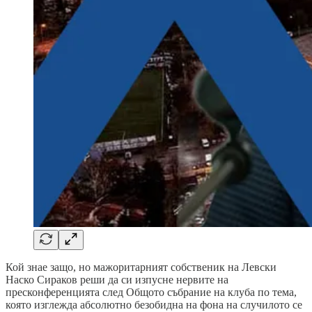
Кой знае защо, но мажоритарният собственик на Левски
Наско Сираков реши да си изпусне нервите на
пресконференцията след Общото събрание на клуба по тема,
която изглежда абсолютно безобидна на фона на случилото се