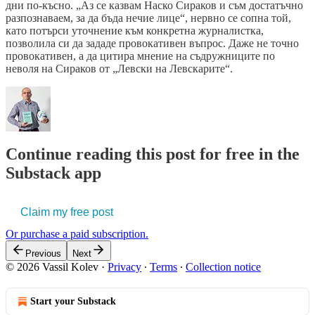
дни по-късно. „Аз се казвам Наско Сираков и съм достатъчно
разпознаваем, за да бъда нечие лице“, нервно се сопна той,
като потърси уточнение към конкретна журналистка,
позволила си да зададе провокативен въпрос. Даже не точно
провокативен, а да цитира мнение на съдружниците по
неволя на Сираков от „Левски на Левскарите“.
Continue reading this post for free in the
Substack app
Claim my free post
Or purchase a paid subscription.
Previous
Next
© 2026 Vassil Kolev
·
Privacy
∙
Terms
∙
Collection notice
Start your Substack