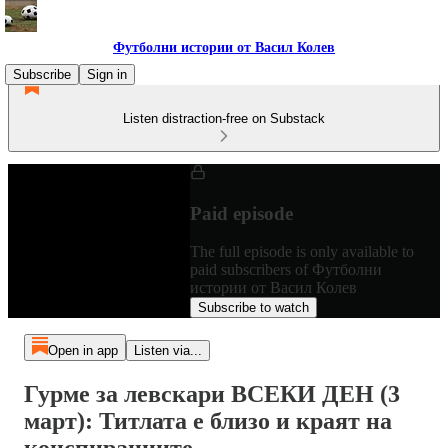
Футболни истории от Васил Колев
Subscribe
Sign in
Listen distraction-free on Substack
Paid episode
The full episode is only available to
paid subscribers of Футболни
истории от Васил Колев
Subscribe to watch
Open in app
Listen via...
Гурме за левскари ВСЕКИ ДЕН (3
март): Титлата е близо и краят на