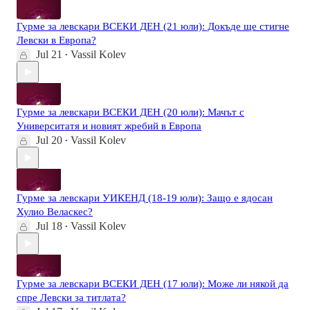
Гурме за левскари ВСЕКИ ДЕН (21 юли): Докъде ще стигне
Левски в Европа?
Jul 21
Vassil Kolev
•
Гурме за левскари ВСЕКИ ДЕН (20 юли): Мачът с
Университатя и новият жребий в Европа
Jul 20
Vassil Kolev
•
Гурме за левскари УИКЕНД (18-19 юли): Защо е ядосан
Хулио Веласкес?
Jul 18
Vassil Kolev
•
Гурме за левскари ВСЕКИ ДЕН (17 юли): Може ли някой да
спре Левски за титлата?