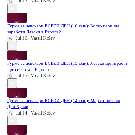
Jul 17
Vassil Kolev
•
Гурме за левскари ВСЕКИ ДЕН (16 юли): Колко пари ще
заработи Левски в Европа?
Jul 16
Vassil Kolev
•
Гурме за левскари ВСЕКИ ДЕН (15 юли): Левски ще играе и
през есента в Европа
Jul 15
Vassil Kolev
•
Гурме за левскари ВСЕКИ ДЕН (14 юли): Маратоните на
Дон Хулио
Jul 14
Vassil Kolev
•