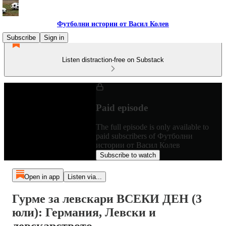
Футболни истории от Васил Колев
Subscribe
Sign in
Listen distraction-free on Substack
Paid episode
The full episode is only available to
paid subscribers of Футболни
истории от Васил Колев
Subscribe to watch
Open in app
Listen via...
Гурме за левскари ВСЕКИ ДЕН (3
юли): Германия, Левски и