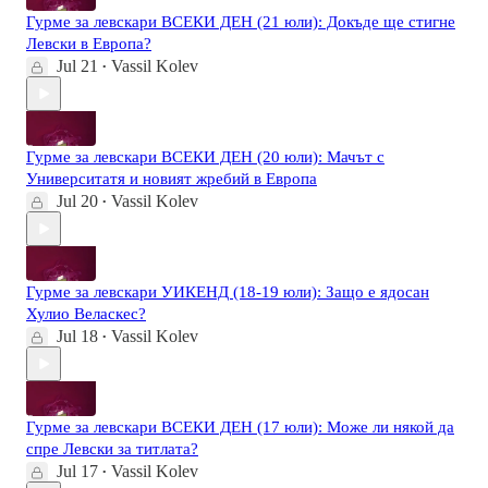
Гурме за левскари ВСЕКИ ДЕН (21 юли): Докъде ще стигне
Левски в Европа?
Jul 21
Vassil Kolev
•
Гурме за левскари ВСЕКИ ДЕН (20 юли): Мачът с
Университатя и новият жребий в Европа
Jul 20
Vassil Kolev
•
Гурме за левскари УИКЕНД (18-19 юли): Защо е ядосан
Хулио Веласкес?
Jul 18
Vassil Kolev
•
Гурме за левскари ВСЕКИ ДЕН (17 юли): Може ли някой да
спре Левски за титлата?
Jul 17
Vassil Kolev
•