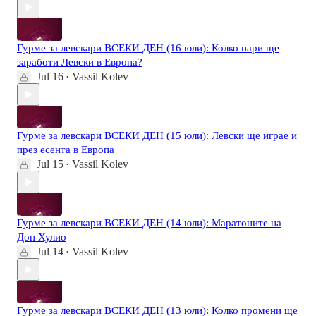
Гурме за левскари ВСЕКИ ДЕН (16 юли): Колко пари ще
заработи Левски в Европа?
Jul 16
Vassil Kolev
•
Гурме за левскари ВСЕКИ ДЕН (15 юли): Левски ще играе и
през есента в Европа
Jul 15
Vassil Kolev
•
Гурме за левскари ВСЕКИ ДЕН (14 юли): Маратоните на
Дон Хулио
Jul 14
Vassil Kolev
•
Гурме за левскари ВСЕКИ ДЕН (13 юли): Колко промени ще