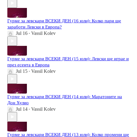
Гурме за левскари ВСЕКИ ДЕН (16 юли): Колко пари ще
заработи Левски в Европа?
Jul 16
Vassil Kolev
•
Гурме за левскари ВСЕКИ ДЕН (15 юли): Левски ще играе и
през есента в Европа
Jul 15
Vassil Kolev
•
Гурме за левскари ВСЕКИ ДЕН (14 юли): Маратоните на
Дон Хулио
Jul 14
Vassil Kolev
•
Гурме за левскари ВСЕКИ ДЕН (13 юли): Колко промени ще