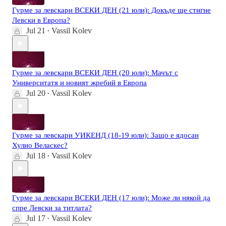
Гурме за левскари ВСЕКИ ДЕН (21 юли): Докъде ще стигне
Левски в Европа?
Jul 21
Vassil Kolev
•
Гурме за левскари ВСЕКИ ДЕН (20 юли): Мачът с
Университатя и новият жребий в Европа
Jul 20
Vassil Kolev
•
Гурме за левскари УИКЕНД (18-19 юли): Защо е ядосан
Хулио Веласкес?
Jul 18
Vassil Kolev
•
Гурме за левскари ВСЕКИ ДЕН (17 юли): Може ли някой да
спре Левски за титлата?
Jul 17
Vassil Kolev
•