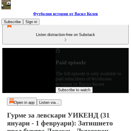
Футболни истории от Васил Колев
Subscribe
Sign in
Listen distraction-free on Substack
Paid episode
The full episode is only available to
paid subscribers of Футболни
истории от Васил Колев
Subscribe to watch
Open in app
Listen via...
Гурме за левскари УИКЕНД (31
януари - 1 февруари): Затишието