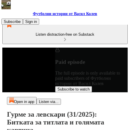
Футболни истории от Васил Колев
Subscribe
Sign in
Listen distraction-free on Substack
Paid episode
The full episode is only available to
paid subscribers of Футболни
истории от Васил Колев
Subscribe to watch
Open in app
Listen via...
Гурме за левскари (31/2025):
Битката за титлата и голямата