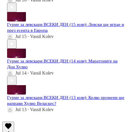
•
Гурме за левскари ВСЕКИ ДЕН (15 юли): Левски ще играе и
през есента в Европа
Jul 15
Vassil Kolev
•
Гурме за левскари ВСЕКИ ДЕН (14 юли): Маратоните на
Дон Хулио
Jul 14
Vassil Kolev
•
Гурме за левскари ВСЕКИ ДЕН (13 юли): Колко промени ще
направи Хулио Веласкес?
Jul 13
Vassil Kolev
•