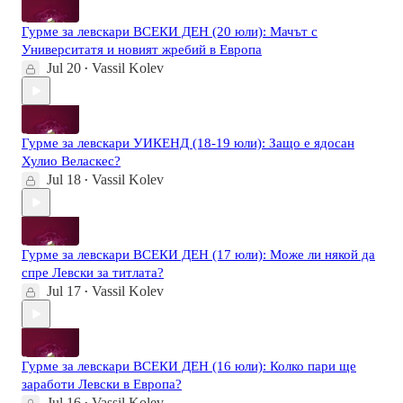
Гурме за левскари ВСЕКИ ДЕН (20 юли): Мачът с
Университатя и новият жребий в Европа
Jul 20
Vassil Kolev
•
Гурме за левскари УИКЕНД (18-19 юли): Защо е ядосан
Хулио Веласкес?
Jul 18
Vassil Kolev
•
Гурме за левскари ВСЕКИ ДЕН (17 юли): Може ли някой да
спре Левски за титлата?
Jul 17
Vassil Kolev
•
Гурме за левскари ВСЕКИ ДЕН (16 юли): Колко пари ще
заработи Левски в Европа?
Jul 16
Vassil Kolev