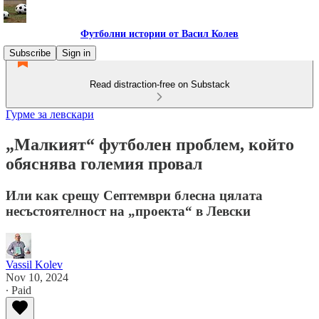
Футболни истории от Васил Колев
Subscribe
Sign in
Read distraction-free on Substack
Гурме за левскари
„Малкият“ футболен проблем, който
обяснява големия провал
Или как срещу Септември блесна цялата
несъстоятелност на „проекта“ в Левски
Vassil Kolev
Nov 10, 2024
∙ Paid