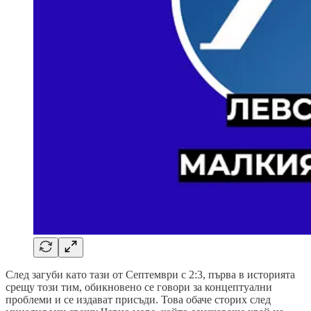
След загуби като тази от Септември с 2:3, първа в историята
срещу този тим, обикновено се говори за концептуални
проблеми и се издават присъди. Това обаче сторих след