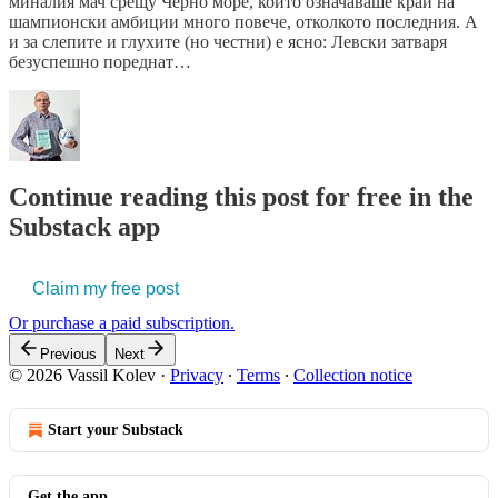
миналия мач срещу Черно море, който означаваше край на
шампионски амбиции много повече, отколкото последния. А
и за слепите и глухите (но честни) е ясно: Левски затваря
безуспешно пореднат…
Continue reading this post for free in the
Substack app
Claim my free post
Or purchase a paid subscription.
Previous
Next
© 2026 Vassil Kolev
·
Privacy
∙
Terms
∙
Collection notice
Start your Substack
Get the app