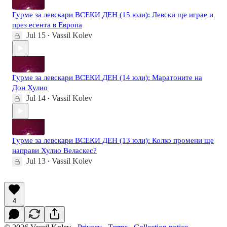
Гурме за левскари ВСЕКИ ДЕН (15 юли): Левски ще играе и
през есента в Европа
Jul 15
Vassil Kolev
•
Гурме за левскари ВСЕКИ ДЕН (14 юли): Маратоните на
Дон Хулио
Jul 14
Vassil Kolev
•
Гурме за левскари ВСЕКИ ДЕН (13 юли): Колко промени ще
направи Хулио Веласкес?
Jul 13
Vassil Kolev
•
4