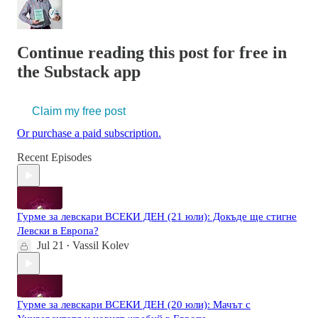
Continue reading this post for free in
the Substack app
Claim my free post
Or purchase a paid subscription.
Recent Episodes
Гурме за левскари ВСЕКИ ДЕН (21 юли): Докъде ще стигне
Левски в Европа?
Jul 21
Vassil Kolev
•
Гурме за левскари ВСЕКИ ДЕН (20 юли): Мачът с