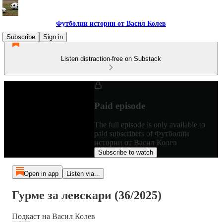
Футболни истории от Васил Колев
Subscribe
Sign in
Listen distraction-free on Substack
Paid episode
The full episode is only available to
paid subscribers of Футболни
истории от Васил Колев
Subscribe to watch
Open in app
Listen via...
Гурме за левскари (36/2025)
Подкаст на Васил Колев