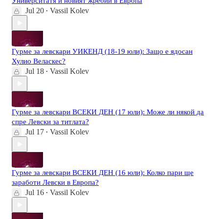
Университатя и новият жребий в Европа
Jul 20
Vassil Kolev
•
Гурме за левскари УИКЕНД (18-19 юли): Защо е ядосан
Хулио Веласкес?
Jul 18
Vassil Kolev
•
Гурме за левскари ВСЕКИ ДЕН (17 юли): Може ли някой да
спре Левски за титлата?
Jul 17
Vassil Kolev
•
Гурме за левскари ВСЕКИ ДЕН (16 юли): Колко пари ще
заработи Левски в Европа?
Jul 16
Vassil Kolev
•