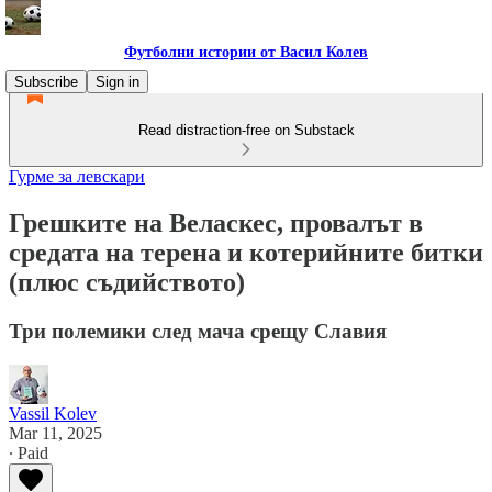
Футболни истории от Васил Колев
Subscribe
Sign in
Read distraction-free on Substack
Гурме за левскари
Грешките на Веласкес, провалът в
средата на терена и котерийните битки
(плюс съдийството)
Три полемики след мача срещу Славия
Vassil Kolev
Mar 11, 2025
∙ Paid