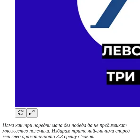
Няма как три поредни мача без победа да не предизвикат
множество полемики. Избирам трите най-значими според
мен след драматичното 3:3 срещу Славия.