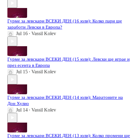
Гурме за левскари ВСЕКИ ДЕН (16 юли): Колко пари ще
заработи Левски в Европа?
Jul 16
Vassil Kolev
•
Гурме за левскари ВСЕКИ ДЕН (15 юли): Левски ще играе и
през есента в Европа
Jul 15
Vassil Kolev
•
Гурме за левскари ВСЕКИ ДЕН (14 юли): Маратоните на
Дон Хулио
Jul 14
Vassil Kolev
•
Гурме за левскари ВСЕКИ ДЕН (13 юли): Колко промени ще