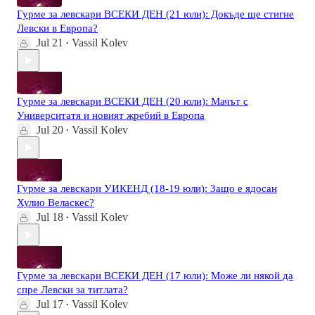
Гурме за левскари ВСЕКИ ДЕН (21 юли): Докъде ще стигне
Левски в Европа?
Jul 21
Vassil Kolev
•
Гурме за левскари ВСЕКИ ДЕН (20 юли): Мачът с
Университатя и новият жребий в Европа
Jul 20
Vassil Kolev
•
Гурме за левскари УИКЕНД (18-19 юли): Защо е ядосан
Хулио Веласкес?
Jul 18
Vassil Kolev
•
Гурме за левскари ВСЕКИ ДЕН (17 юли): Може ли някой да
спре Левски за титлата?
Jul 17
Vassil Kolev
•