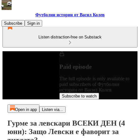
Футболни истории от Васил Колев
Subscribe
Sign in
Listen distraction-free on Substack
Paid episode
The full episode is only available to
paid subscribers of Футболни
истории от Васил Колев
Subscribe to watch
Open in app
Listen via...
Гурме за левскари ВСЕКИ ДЕН (4
юни): Защо Левски е фаворит за