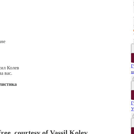
ане
Г
сил Колев
щ
а вас.
листика
Г
У
ree, courtesy of Vassil Kolev.