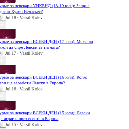
урме за левскари УИКЕНД (18-19 юли): Защо е
досан Хулио Веласкес?
Jul 18
Vassil Kolev
•
урме за левскари ВСЕКИ ДЕН (17 юли): Може ли
якой да спре Левски за титлата?
Jul 17
Vassil Kolev
•
урме за левскари ВСЕКИ ДЕН (16 юли): Колко
ари ще заработи Левски в Европа?
Jul 16
Vassil Kolev
•
урме за левскари ВСЕКИ ДЕН (15 юли): Левски
е играе и през есента в Европа
Jul 15
Vassil Kolev
•