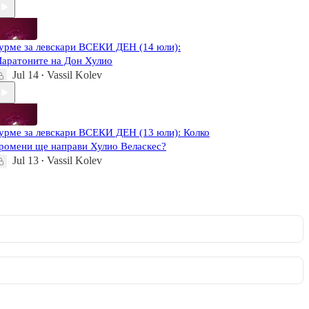
урме за левскари ВСЕКИ ДЕН (14 юли):
аратоните на Дон Хулио
Jul 14
Vassil Kolev
•
урме за левскари ВСЕКИ ДЕН (13 юли): Колко
ромени ще направи Хулио Веласкес?
Jul 13
Vassil Kolev
•