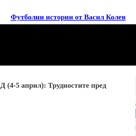
Футболни истории от Васил Колев
 (4-5 април): Трудностите пред
и