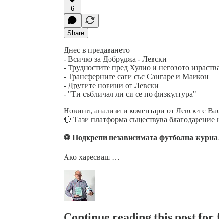
6
Share
Днес в предаването
- Всичко за Добруджа - Левски
- Трудностите пред Хулио и неговото израств
- Трансферните саги със Сангаре и Маикон
- Другите новини от Левски
- "Ти събличал ли си се по физкултура"
Новини, анализи и коментари от Левски с Ва
🔴 Тази платформа съществува благодарение н
⚽ Подкрепи независимата футболна журна
Ако харесваш …
Continue reading this post for f