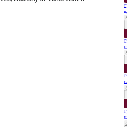
Г
я
Г
н
Г
п
Г
щ