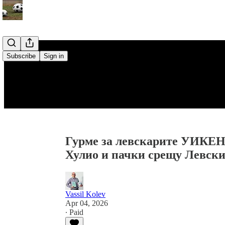
Subscribe
Sign in
Гурме за левскарите УИКЕНД
Хулио и пачки срещу Левск
Vassil Kolev
Apr 04, 2026
∙ Paid