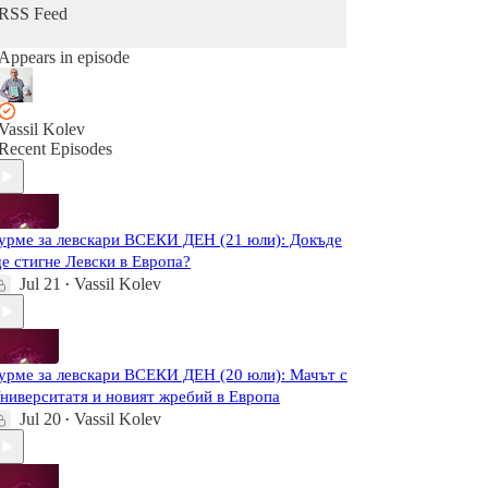
RSS Feed
Appears in episode
Vassil Kolev
Recent Episodes
урме за левскари ВСЕКИ ДЕН (21 юли): Докъде
е стигне Левски в Европа?
Jul 21
Vassil Kolev
•
урме за левскари ВСЕКИ ДЕН (20 юли): Мачът с
ниверситатя и новият жребий в Европа
Jul 20
Vassil Kolev
•