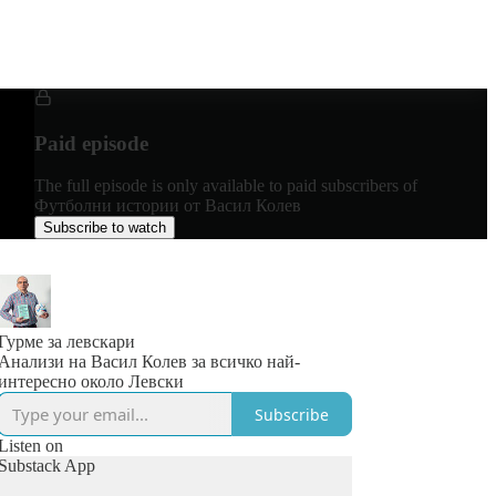
Paid episode
The full episode is only available to paid subscribers of
Футболни истории от Васил Колев
Subscribe to watch
Гурме за левскари
Анализи на Васил Колев за всичко най-
интересно около Левски
Subscribe
Listen on
Substack App