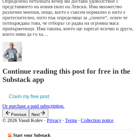
Определено петъчната вечер ми достави удоволствие с
представянето на новия екип на Левски. Има множество
различни мнения, нещо, което е съвсем нормално и нито е
притеснително, нито пък определящо за „сините“, освен че
потвърждава това, че отборът се радва на огромна маса
привърженици. Има такива, които ще харесат всичко и други,
които няма да го ха…
Continue reading this post for free in the
Substack app
Claim my free post
Or purchase a paid subscription.
Previous
Next
© 2026 Vassil Kolev
·
Privacy
∙
Terms
∙
Collection notice
Start your Substack