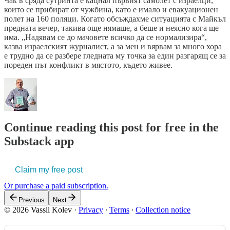
Чак в сряда сутринта е кацнал първият самолет с израелци,
които се прибират от чужбина, като е имало и евакуационен
полет на 160 поляци. Когато обсъждахме ситуацията с Майкъл
предната вечер, такива още нямаше, а беше и неясно кога ще
има. „Надявам се до мачовете всичко да се нормализира“,
казва израелският журналист, а за мен и вярвам за много хора
е трудно да се разбере гледната му точка за един разгарящ се за
пореден път конфликт в мястото, където живее.
Continue reading this post for free in the
Substack app
Claim my free post
Or purchase a paid subscription.
Previous
Next
© 2026 Vassil Kolev
·
Privacy
∙
Terms
∙
Collection notice