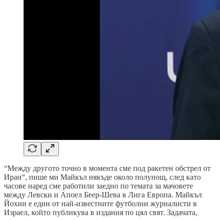
“Между другото точно в момента сме под ракетен обстрел от
Иран“, пише ми Майкъл някъде около полунощ, след като
часове наред сме работили заедно по темата за мачовете
между Левски и Апоел Беер-Шева в Лига Европа. Майкъл
Йохин е един от най-известните футболни журналисти в
Израел, който публикува в издания по цял свят. Задачата,