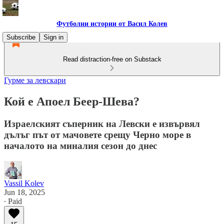
Футболни истории от Васил Колев
Subscribe
Sign in
Read distraction-free on Substack
Гурме за левскари
Кой е Апоел Беер-Шева?
Израелският съперник на Левски е извървял
дълъг път от мачовете срещу Черно море в
началото на миналия сезон до днес
Vassil Kolev
Jun 18, 2025
∙ Paid