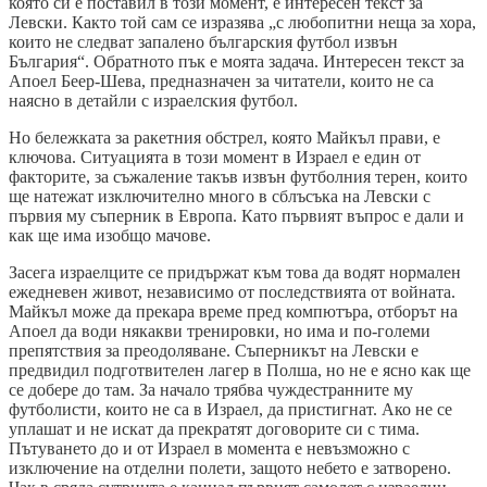
която си е поставил в този момент, е интересен текст за
Левски. Както той сам се изразява „с любопитни неща за хора,
които не следват запалено българския футбол извън
България“. Обратното пък е моята задача. Интересен текст за
Апоел Беер-Шева, предназначен за читатели, които не са
наясно в детайли с израелския футбол.
Но бележката за ракетния обстрел, която Майкъл прави, е
ключова. Ситуацията в този момент в Израел е един от
факторите, за съжаление такъв извън футболния терен, които
ще натежат изключително много в сблъсъка на Левски с
първия му съперник в Европа. Като първият въпрос е дали и
как ще има изобщо мачове.
Засега израелците се придържат към това да водят нормален
ежедневен живот, независимо от последствията от войната.
Майкъл може да прекара време пред компютъра, отборът на
Апоел да води някакви тренировки, но има и по-големи
препятствия за преодоляване. Съперникът на Левски е
предвидил подготвителен лагер в Полша, но не е ясно как ще
се добере до там. За начало трябва чуждестранните му
футболисти, които не са в Израел, да пристигнат. Ако не се
уплашат и не искат да прекратят договорите си с тима.
Пътуването до и от Израел в момента е невъзможно с
изключение на отделни полети, защото небето е затворено.