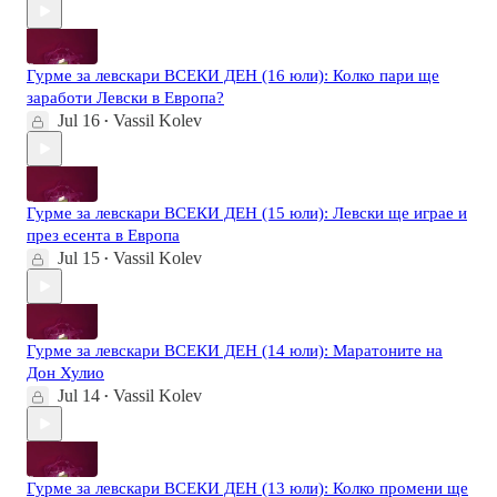
Гурме за левскари ВСЕКИ ДЕН (16 юли): Колко пари ще
заработи Левски в Европа?
Jul 16
Vassil Kolev
•
Гурме за левскари ВСЕКИ ДЕН (15 юли): Левски ще играе и
през есента в Европа
Jul 15
Vassil Kolev
•
Гурме за левскари ВСЕКИ ДЕН (14 юли): Маратоните на
Дон Хулио
Jul 14
Vassil Kolev
•
Гурме за левскари ВСЕКИ ДЕН (13 юли): Колко промени ще