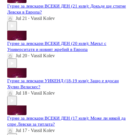
Гурме за левскари ВСЕКИ ДЕН (21 юли): Докъде ще стигне
Левски в Европа?
Jul 21
Vassil Kolev
•
Гурме за левскари ВСЕКИ ДЕН (20 юли): Мачът с
Университатя и новият жребий в Европа
Jul 20
Vassil Kolev
•
Гурме за левскари УИКЕНД (18-19 юли): Защо е ядосан
Хулио Веласкес?
Jul 18
Vassil Kolev
•
Гурме за левскари ВСЕКИ ДЕН (17 юли): Може ли някой да
спре Левски за титлата?
Jul 17
Vassil Kolev
•