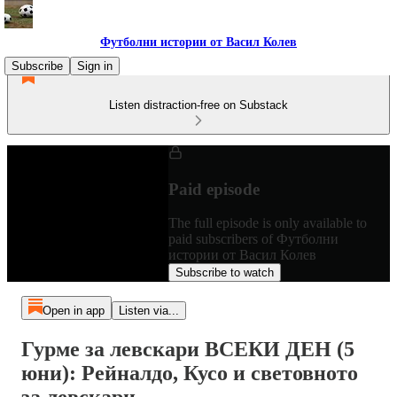
Футболни истории от Васил Колев
Subscribe
Sign in
Listen distraction-free on Substack
Paid episode
The full episode is only available to
paid subscribers of Футболни
истории от Васил Колев
Subscribe to watch
Open in app
Listen via...
Гурме за левскари ВСЕКИ ДЕН (5
юни): Рейналдо, Кусо и световното