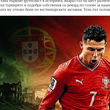
тана първият футболист в историята, вкарал гол на шест различ
 на турнирите и подобри собствения си рекорд по голове за нацио
та му отново беше по вестникарските заглавия. Този път положи