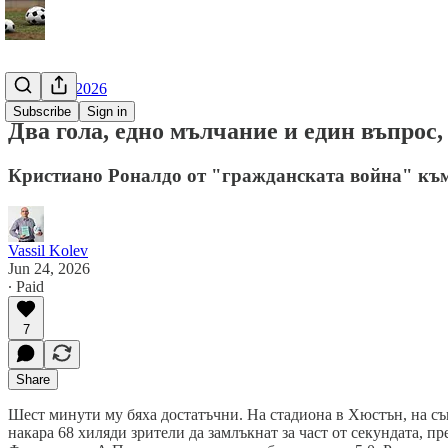
Мондиал 2026
Subscribe
Sign in
Два гола, едно мълчание и един въпрос,
Кристиано Роналдо от "гражданската война" къ
Vassil Kolev
Jun 24, 2026
∙ Paid
7
Share
Шест минути му бяха достатъчни. На стадиона в Хюстън, на същ
накара 68 хиляди зрители да замлъкнат за част от секундата, пр