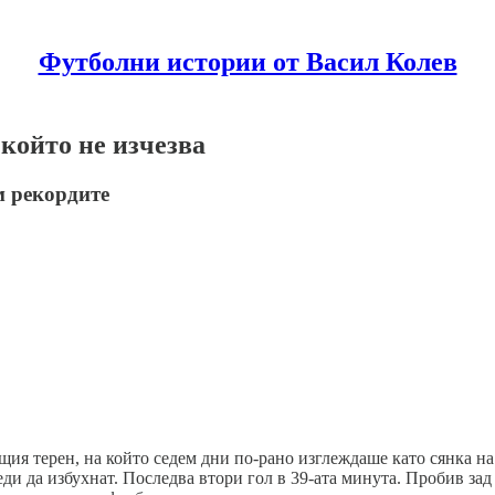
Футболни истории от Васил Колев
 който не изчезва
м рекордите
ия терен, на който седем дни по-рано изглеждаше като сянка на
еди да избухнат. Последва втори гол в 39-ата минута. Пробив зад