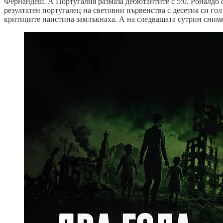
Фернандеш. А Португалия размаза дебютантите с 5:0. Роналдо с
резултатен португалец на световни първенства с десетия си гол
критиците наистина замлъкнаха. А на следващата сутрин снимка