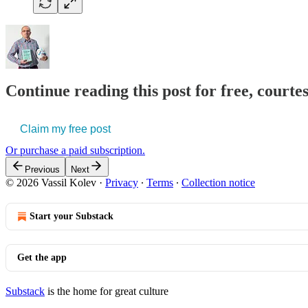
Continue reading this post for free, courtes
Claim my free post
Or purchase a paid subscription.
Previous
Next
© 2026 Vassil Kolev
·
Privacy
∙
Terms
∙
Collection notice
Start your Substack
Get the app
Substack
is the home for great culture