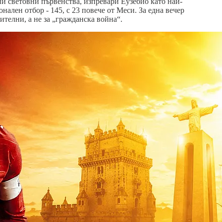
ни световни първенства, изпревари Еузебио като най-
нален отбор - 145, с 23 повече от Меси. За една вечер
телни, а не за „гражданска война“.