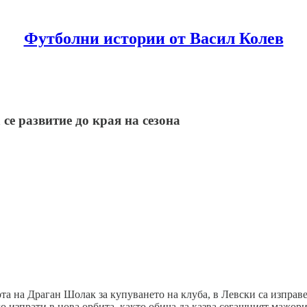
Футболни истории от Васил Колев
 се развитие до края на сезона
а на Драган Шолак за купуването на клуба, в Левски са изправе
 го изпрати в нова орбита, както обича да казва сегашният мажо