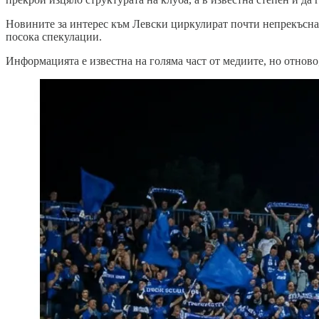
Новините за интерес към Левски циркулират почти непрекъснато
посока спекулации.
Информацията е известна на голяма част от медиите, но отново