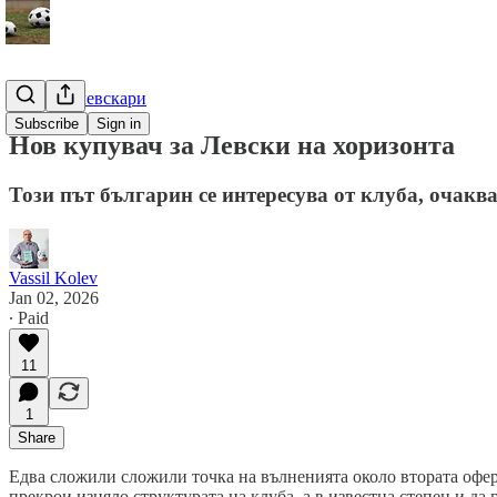
Гурме за левскари
Subscribe
Sign in
Нов купувач за Левски на хоризонта
Този път българин се интересува от клуба, очаква
Vassil Kolev
Jan 02, 2026
∙ Paid
11
1
Share
Едва сложили сложили точка на вълненията около втората оферт
прекрои изцяло структурата на клуба, а в известна степен и да