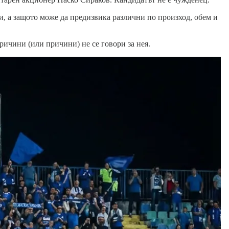
и, а защото може да предизвика различни по произход, обем и
ричини (или причини) не се говори за нея.