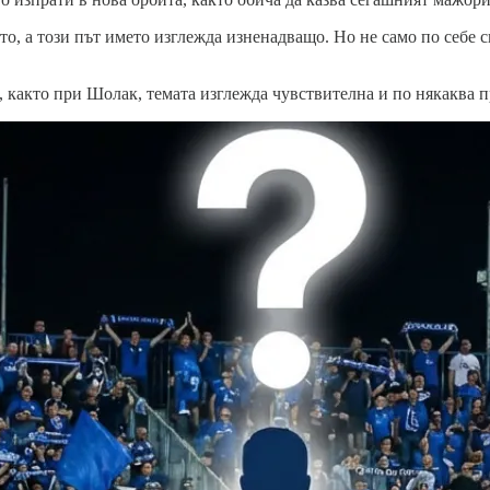
, а този път името изглежда изненадващо. Но не само по себе с
, както при Шолак, темата изглежда чувствителна и по някаква п