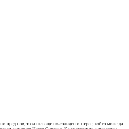
ни пред нов, този път още по-солиден интерес, който може да
ритарен акционер Наско Сираков. Кандидатът не е чужденец.