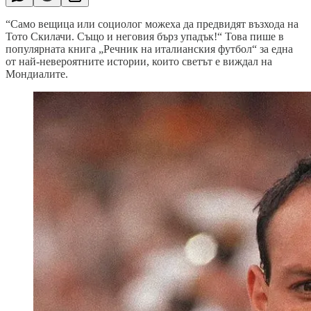
“Само вещица или социолог можеха да предвидят възхода на
Тото Скилачи. Също и неговия бърз упадък!“ Това пише в
популярната книга „Речник на италианския футбол“ за една
от най-невероятните истории, които светът е виждал на
Мондиалите.