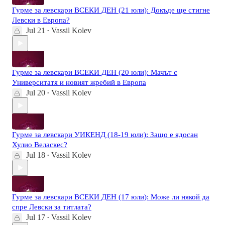
Гурме за левскари ВСЕКИ ДЕН (21 юли): Докъде ще стигне
Левски в Европа?
Jul 21
Vassil Kolev
•
Гурме за левскари ВСЕКИ ДЕН (20 юли): Мачът с
Университатя и новият жребий в Европа
Jul 20
Vassil Kolev
•
Гурме за левскари УИКЕНД (18-19 юли): Защо е ядосан
Хулио Веласкес?
Jul 18
Vassil Kolev
•
Гурме за левскари ВСЕКИ ДЕН (17 юли): Може ли някой да
спре Левски за титлата?
Jul 17
Vassil Kolev
•