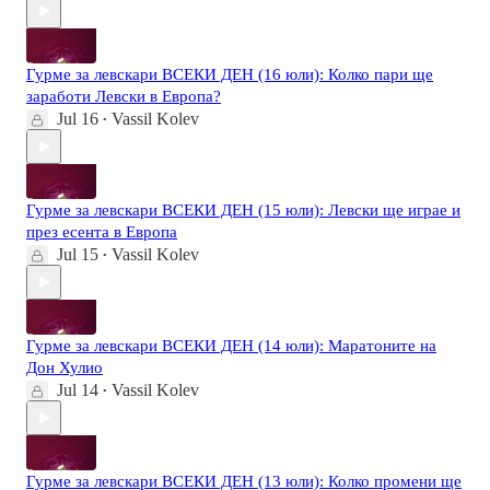
Гурме за левскари ВСЕКИ ДЕН (16 юли): Колко пари ще
заработи Левски в Европа?
Jul 16
Vassil Kolev
•
Гурме за левскари ВСЕКИ ДЕН (15 юли): Левски ще играе и
през есента в Европа
Jul 15
Vassil Kolev
•
Гурме за левскари ВСЕКИ ДЕН (14 юли): Маратоните на
Дон Хулио
Jul 14
Vassil Kolev
•
Гурме за левскари ВСЕКИ ДЕН (13 юли): Колко промени ще