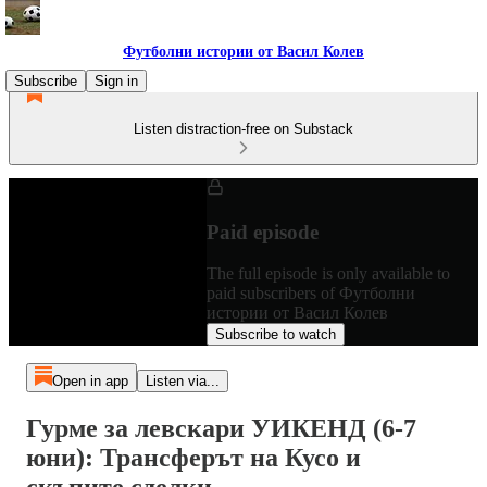
Футболни истории от Васил Колев
Subscribe
Sign in
Listen distraction-free on Substack
Paid episode
The full episode is only available to
paid subscribers of Футболни
истории от Васил Колев
Subscribe to watch
Open in app
Listen via...
Гурме за левскари УИКЕНД (6-7
юни): Трансферът на Кусо и