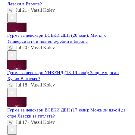
Левски в Европа?
Jul 21
Vassil Kolev
•
Гурме за левскари ВСЕКИ ДЕН (20 юли): Мачът с
Университатя и новият жребий в Европа
Jul 20
Vassil Kolev
•
Гурме за левскари УИКЕНД (18-19 юли): Защо е ядосан
Хулио Веласкес?
Jul 18
Vassil Kolev
•
Гурме за левскари ВСЕКИ ДЕН (17 юли): Може ли някой да
спре Левски за титлата?
Jul 17
Vassil Kolev
•