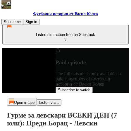
Футболни истории от Васил Колев
Subscribe
Sign in
Listen distraction-free on Substack
Paid episode
The full episode is only available to
paid subscribers of Футболни
истории от Васил Колев
Subscribe to watch
Open in app
Listen via...
Гурме за левскари ВСЕКИ ДЕН (7
юли): Преди Борац - Левски