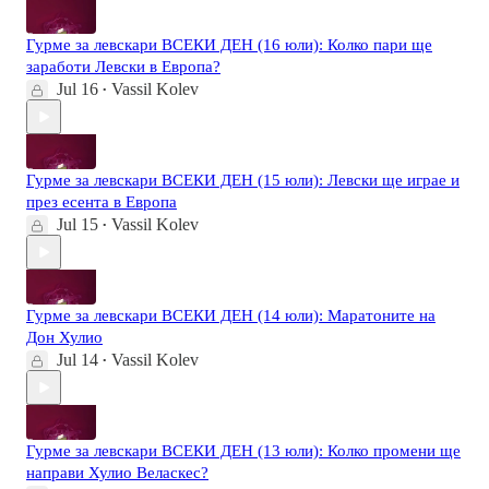
Гурме за левскари ВСЕКИ ДЕН (16 юли): Колко пари ще
заработи Левски в Европа?
Jul 16
Vassil Kolev
•
Гурме за левскари ВСЕКИ ДЕН (15 юли): Левски ще играе и
през есента в Европа
Jul 15
Vassil Kolev
•
Гурме за левскари ВСЕКИ ДЕН (14 юли): Маратоните на
Дон Хулио
Jul 14
Vassil Kolev
•
Гурме за левскари ВСЕКИ ДЕН (13 юли): Колко промени ще
направи Хулио Веласкес?