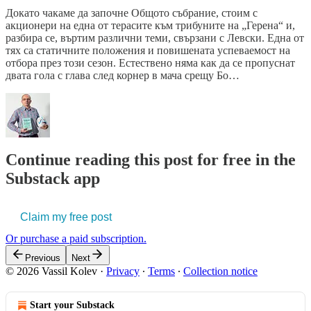
Докато чакаме да започне Общото събрание, стоим с
акционери на една от терасите към трибуните на „Герена“ и,
разбира се, въртим различни теми, свързани с Левски. Една от
тях са статичните положения и повишената успеваемост на
отбора през този сезон. Естествено няма как да се пропуснат
двата гола с глава след корнер в мача срещу Бо…
Continue reading this post for free in the
Substack app
Claim my free post
Or purchase a paid subscription.
Previous
Next
© 2026 Vassil Kolev
·
Privacy
∙
Terms
∙
Collection notice
Start your Substack