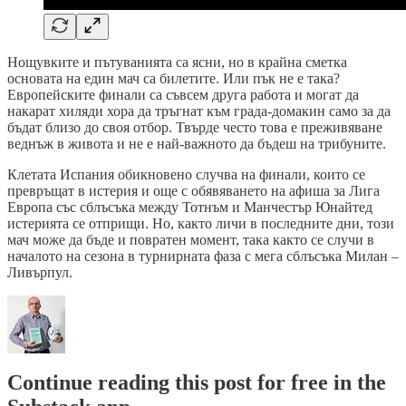
Нощувките и пътуванията са ясни, но в крайна сметка
основата на един мач са билетите. Или пък не е така?
Европейските финали са съвсем друга работа и могат да
накарат хиляди хора да тръгнат към града-домакин само за да
бъдат близо до своя отбор. Твърде често това е преживяване
веднъж в живота и не е най-важното да бъдеш на трибуните.
Клетата Испания обикновено случва на финали, които се
превръщат в истерия и още с обявяването на афиша за Лига
Европа със сблъсъка между Тотнъм и Манчестър Юнайтед
истерията се отприщи. Но, както личи в последните дни, този
мач може да бъде и повратен момент, така както се случи в
началото на сезона в турнирната фаза с мега сблъсъка Милан –
Ливърпул.
Continue reading this post for free in the