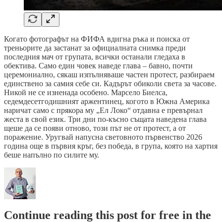
Когато фотографът на ФИФА вдигна ръка и поиска от
треньорите да застанат за официалната снимка преди
последния мач от групата, всички останали гледаха в
обектива. Само един човек наведе глава – бавно, почти
церемониално, сякаш изпълняваше частен протест, разбираем
единствено за самия себе си. Кадърът обиколи света за часове.
Никой не се изненада особено. Марсело Биелса,
седемдесетгодишният аржентинец, когото в Южна Америка
наричат само с прякора му „Ел Локо“ отдавна е превърнал
жеста в свой език. Три дни по-късно същата наведена глава
щеше да се появи отново, този път не от протест, а от
поражение. Уругвай напусна световното първенство 2026
година още в първия кръг, без победа, в група, която на хартия
беше напълно по силите му.
Continue reading this post for free in the