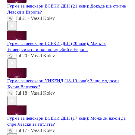
Гурме за левскари ВСЕКИ ДЕН (21 юли): Докъде ще стигне
Левски в Европа?
Jul 21
Vassil Kolev
•
Гурме за левскари ВСЕКИ ДЕН (20 юли): Мачът с
Университатя и новият жребий в Европа
Jul 20
Vassil Kolev
•
Гурме за левскари УИКЕНД (18-19 юли): Защо е ядосан
Хулио Веласкес?
Jul 18
Vassil Kolev
•
Гурме за левскари ВСЕКИ ДЕН (17 юли): Може ли някой да
спре Левски за титлата?
Jul 17
Vassil Kolev
•