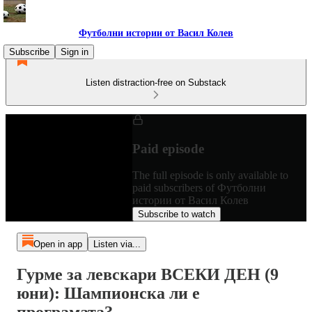
Футболни истории от Васил Колев
Subscribe
Sign in
Listen distraction-free on Substack
Paid episode
The full episode is only available to
paid subscribers of Футболни
истории от Васил Колев
Subscribe to watch
Open in app
Listen via...
Гурме за левскари ВСЕКИ ДЕН (9
юни): Шампионска ли е