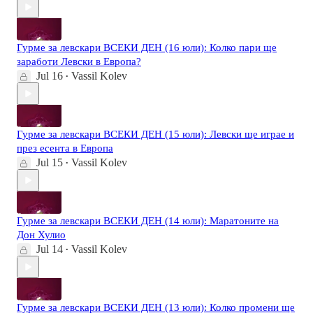
Гурме за левскари ВСЕКИ ДЕН (16 юли): Колко пари ще
заработи Левски в Европа?
Jul 16
Vassil Kolev
•
Гурме за левскари ВСЕКИ ДЕН (15 юли): Левски ще играе и
през есента в Европа
Jul 15
Vassil Kolev
•
Гурме за левскари ВСЕКИ ДЕН (14 юли): Маратоните на
Дон Хулио
Jul 14
Vassil Kolev
•
Гурме за левскари ВСЕКИ ДЕН (13 юли): Колко промени ще