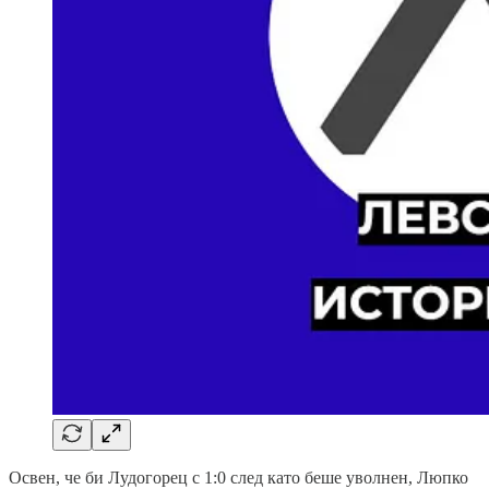
Освен, че би Лудогорец с 1:0 след като беше уволнен, Люпко