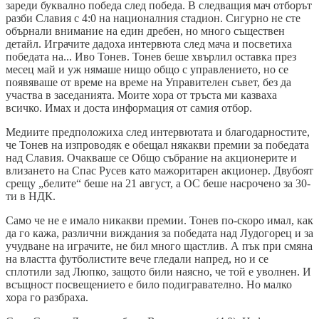
зареди буквално победа след победа. В следващия мач отборът
разби Славия с 4:0 на националния стадион. Сигурно не сте
обърнали внимание на един дребен, но много съществен
детайл. Играчите дадоха интервюта след мача и посветиха
победата на... Иво Тонев. Тонев беше хвърлил оставка през
месец май и уж нямаше нищо общо с управлението, но се
появяваше от време на време на Управителен съвет, без да
участва в заседанията. Моите хора от тръста ми казваха
всичко. Имах и доста информация от самия отбор.
Медиите предположиха след интервютата и благодарностите,
че Тонев на изпроводяк е обещал някакви премии за победата
над Славия. Очакваше се Общо събрание на акционерите и
влизането на Спас Русев като мажоритарен акционер. Двубоят
срещу „белите“ беше на 21 август, а ОС беше насрочено за 30-
ти в НДК.
Само че не е имало никакви премии. Тонев по-скоро имал, как
да го кажа, различни виждания за победата над Лудогорец и за
учудване на играчите, не бил много щастлив. А пък при смяна
на властта футболистите вече гледали напред, но и се
сплотили зад Люпко, защото били наясно, че той е уволнен. И
всъщност посвещението е било подигравателно. Но малко
хора го разбраха.