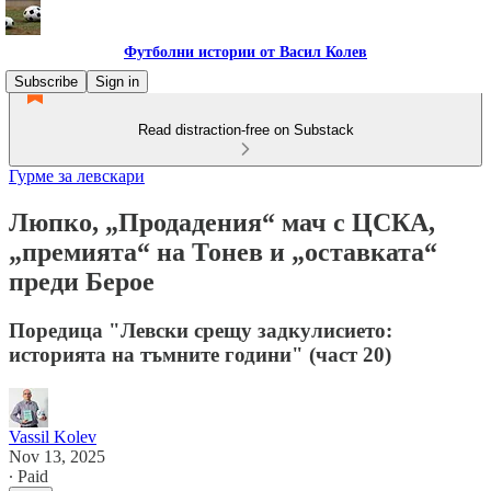
Футболни истории от Васил Колев
Subscribe
Sign in
Read distraction-free on Substack
Гурме за левскари
Люпко, „Продадения“ мач с ЦСКА,
„премията“ на Тонев и „оставката“
преди Берое
Поредица "Левски срещу задкулисието:
историята на тъмните години" (част 20)
Vassil Kolev
Nov 13, 2025
∙ Paid