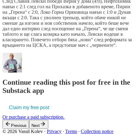
След Славия Левски победи Верия у дома (4:0), Нефтохимик
навън с 2:1 след гол на Прохазка в добавеното време, Пирин
на „Герена“ с 2:0, Локо Горна Оряховица навън с 1:0 и Дунав
вкъщи с 2:0. Така с уволнен треньор, който обаче никой не
смееше да изгони и нов собственик начело, който беше вече
дал едно интервю след посещение на „Герена“, че ще сменя
таблото и ще слага козирка като начало, Левски водеше в
класирането. Повечето отбори бяха „нови“ след реформата за
връщането на ЦСКА, а предстоеше мач с „червените“.
Continue reading this post for free in the
Substack app
Claim my free post
Or purchase a paid subscription.
Previous
Next
© 2026 Vassil Kolev
·
Privacy
∙
Terms
∙
Collection notice